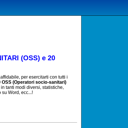
TARI (OSS) e 20
ffidabile, per esercitarti con tutti i
 OSS (Operatori socio-sanitari)
n tanti modi diversi, statistiche,
o su Word, ecc...!