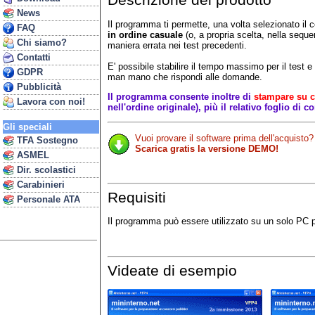
Descrizione del prodotto
News
Il programma ti permette, una volta selezionato il co
FAQ
in ordine casuale
(o, a propria scelta, nella seque
Chi siamo?
maniera errata nei test precedenti.
Contatti
E' possibile stabilire il tempo massimo per il test 
GDPR
man mano che rispondi alle domande.
Pubblicità
Il programma consente inoltre di
stampare su ca
Lavora con noi!
nell'ordine originale), più il relativo foglio di c
Gli speciali
Vuoi provare il software prima dell'acquisto?
TFA Sostegno
Scarica gratis la versione DEMO!
ASMEL
Dir. scolastici
Carabinieri
Requisiti
Personale ATA
Il programma può essere utilizzato su un solo PC 
Videate di esempio