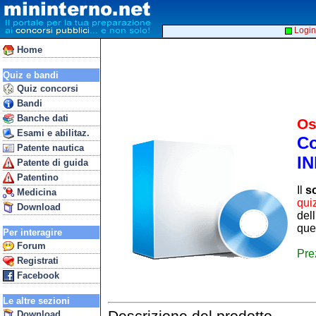
Login
Home
Quiz e bandi
Quiz concorsi
Bandi
Banche dati
Os
Esami e abilitaz.
Co
Patente nautica
I
Patente di guida
Patentino
Il
so
Medicina
quiz
Download
dell
ques
Per interagire
Forum
Pre
Registrati
Facebook
Le altre sezioni
Download