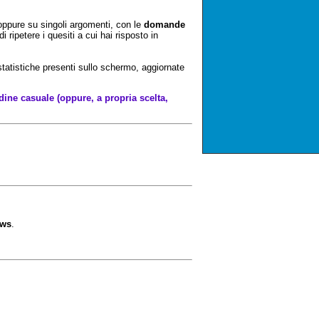
e oppure su singoli argomenti, con le
domande
i ripetere i quesiti a cui hai risposto in
 statistiche presenti sullo schermo, aggiornate
ine casuale (oppure, a propria scelta,
ows
.