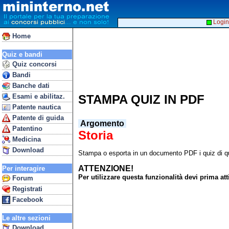
Login
Home
Quiz e bandi
Quiz concorsi
Bandi
Banche dati
Esami e abilitaz.
STAMPA QUIZ IN PDF
Patente nautica
Patente di guida
Argomento
Patentino
Storia
Medicina
Download
Stampa o esporta in un documento PDF i quiz di qu
ATTENZIONE!
Per interagire
Per utilizzare questa funzionalità devi prima 
Forum
Registrati
Facebook
Le altre sezioni
Download