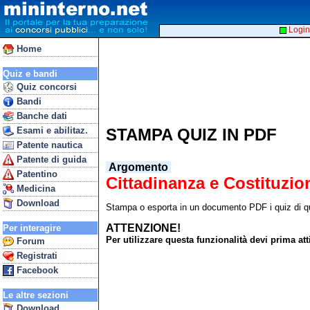
Login
Home
Quiz e bandi
Quiz concorsi
Bandi
Banche dati
Esami e abilitaz.
STAMPA QUIZ IN PDF
Patente nautica
Patente di guida
Argomento
Patentino
Cittadinanza e Costituzio
Medicina
Download
Stampa o esporta in un documento PDF i quiz di qu
ATTENZIONE!
Per interagire
Per utilizzare questa funzionalità devi prima 
Forum
Registrati
Facebook
Le altre sezioni
Download