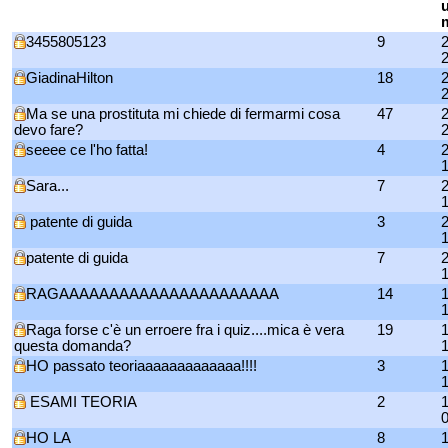
3455805123
9
GiadinaHilton
18
Ma se una prostituta mi chiede di fermarmi cosa
47
devo fare?
seeee ce l'ho fatta!
4
Sara...
7
patente di guida
3
patente di guida
7
RAGAAAAAAAAAAAAAAAAAAAAAA
14
Raga forse c'è un erroere fra i quiz....mica è vera
19
questa domanda?
HO passato teoriaaaaaaaaaaaaa!!!!
3
ESAMI TEORIA
2
HO LA
8