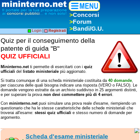
>
Concorsi
>
Forum
>
Bandi/G.U.
Login
|
Registrati
Quiz per il conseguimento della
patente di guida "B"
QUIZ UFFICIALI
Mininterno.net
ti permette di esercitarti con i
quiz
ufficiali
del
listato ministeriale
più aggiornato.
Si tratta comunque di una scheda ministeriale costituita da
40 domande
,
per ciascuna delle quali bisogna indicare una risposta (VERO o FALSO). Le
domande vengono estratte da un archivio suddiviso in 25 argomenti distinti,
e per superare la prova
non devi commettere più di 4 errori
.
Con
mininterno.net
puoi simulare una prova reale d'esame, riempiendo un
questionario che ha le stesse caratteristiche delle schede ministeriali che
troverai all'esame:
stessi quiz ufficiali
e stesso numero di domande per
argomento.
Scheda d'esame ministeriale