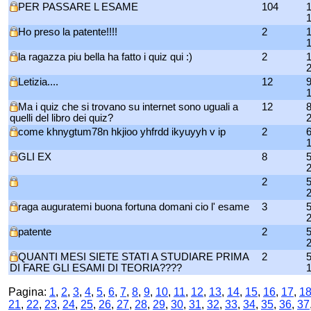
PER PASSARE L ESAME
104
1
Ho preso la patente!!!!
2
1
la ragazza piu bella ha fatto i quiz qui :)
2
Letizia....
12
9
Ma i quiz che si trovano su internet sono uguali a
12
8
quelli del libro dei quiz?
come khnygtum78n hkjioo yhfrdd ikyuyyh v ip
2
6
GLI EX
8
5
2
5
raga auguratemi buona fortuna domani cio l' esame
3
5
patente
2
5
QUANTI MESI SIETE STATI A STUDIARE PRIMA
2
5
DI FARE GLI ESAMI DI TEORIA????
Pagina:
1
,
2
,
3
,
4
,
5
,
6
,
7
,
8
,
9
,
10
,
11
,
12
,
13
,
14
,
15
,
16
,
17
,
1
21
,
22
,
23
,
24
,
25
,
26
,
27
,
28
,
29
,
30
,
31
,
32
,
33
,
34
,
35
,
36
,
37