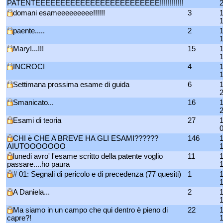
PATENTEEEEEEEEEEEEEEEEEEEEEEEEE!!!!!!!!!!!!
domani esameeeeeeeee!!!!!!
3
paente.....
2
Mary!...!!!
15
INCROCI
4
Settimana prossima esame di guida
6
Smanicato...
16
Esami di teoria
27
CHI è CHE A BREVE HA GLI ESAMI??????
146
AIUTOOOOOOO
lunedi avro' l'esame scritto della patente voglio
11
passare....ho paura
# 01: Segnali di pericolo e di precedenza (77 quesiti)
1
A Daniela...
2
Ma siamo in un campo che qui dentro è pieno di
22
capre?!