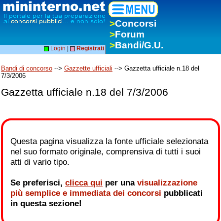
>
Concorsi
>
Forum
>
Bandi/G.U.
Login
|
Registrati
Bandi di concorso
-->
Gazzette ufficiali
--> Gazzetta ufficiale n.18 del
7/3/2006
Gazzetta ufficiale n.18 del 7/3/2006
Questa pagina visualizza la fonte ufficiale selezionata
nel suo formato originale, comprensiva di tutti i suoi
atti di vario tipo.
Se preferisci,
clicca qui
per una
visualizzazione
più semplice e immediata dei concorsi
pubblicati
in questa sezione!