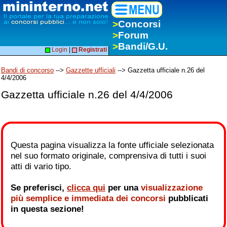
>
Concorsi
>
Forum
>
Bandi/G.U.
Login
|
Registrati
Bandi di concorso
-->
Gazzette ufficiali
--> Gazzetta ufficiale n.26 del
4/4/2006
Gazzetta ufficiale n.26 del 4/4/2006
Questa pagina visualizza la fonte ufficiale selezionata
nel suo formato originale, comprensiva di tutti i suoi
atti di vario tipo.
Se preferisci,
clicca qui
per una
visualizzazione
più semplice e immediata dei concorsi
pubblicati
in questa sezione!