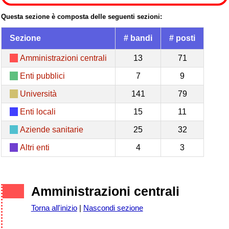
Questa sezione è composta delle seguenti sezioni:
Sezione
# bandi
# posti
Amministrazioni centrali
13
71
Enti pubblici
7
9
Università
141
79
Enti locali
15
11
Aziende sanitarie
25
32
Altri enti
4
3
Amministrazioni centrali
Torna all'inizio
|
Nascondi sezione