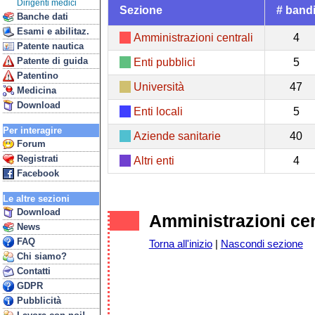
Dirigenti medici
Sezione
# band
Banche dati
Esami e abilitaz.
Amministrazioni centrali
4
Patente nautica
Patente di guida
Enti pubblici
5
Patentino
Università
47
Medicina
Download
Enti locali
5
Per interagire
Aziende sanitarie
40
Forum
Registrati
Altri enti
4
Facebook
Le altre sezioni
Download
Amministrazioni cen
News
FAQ
Torna all'inizio
|
Nascondi sezione
Chi siamo?
Contatti
GDPR
Pubblicità