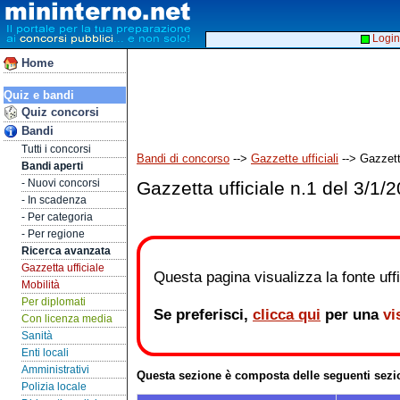
Login
Home
Quiz e bandi
Quiz concorsi
Bandi
Tutti i concorsi
Bandi di concorso
-->
Gazzette ufficiali
--> Gazzetta
Bandi aperti
- Nuovi concorsi
Gazzetta ufficiale n.1 del 3/1/
- In scadenza
- Per categoria
- Per regione
Ricerca avanzata
Gazzetta ufficiale
Questa pagina visualizza la fonte uffic
Mobilità
Per diplomati
Se preferisci,
clicca qui
per una
vi
Con licenza media
Sanità
Enti locali
Amministrativi
Questa sezione è composta delle seguenti sezi
Polizia locale