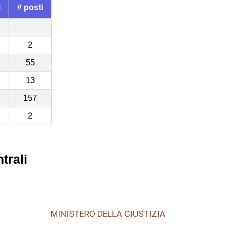
i
# posti
2
55
13
157
2
trali
MINISTERO DELLA GIUSTIZIA