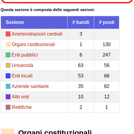
Questa sezione è composta delle seguenti sezioni:
Sezione
# bandi
# posti
Amministrazioni centrali
3
Organi costituzionali
1
130
Enti pubblici
6
247
Università
63
56
Enti locali
53
66
Aziende sanitarie
35
82
Altri enti
10
12
Rettifiche
2
1
Organi costituzionali