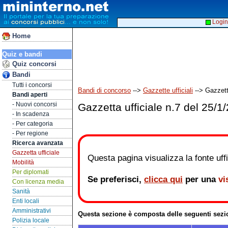
Login
Home
Quiz e bandi
Quiz concorsi
Bandi
Tutti i concorsi
Bandi di concorso
-->
Gazzette ufficiali
--> Gazzetta
Bandi aperti
- Nuovi concorsi
Gazzetta ufficiale n.7 del 25/1
- In scadenza
- Per categoria
- Per regione
Ricerca avanzata
Gazzetta ufficiale
Questa pagina visualizza la fonte uffic
Mobilità
Per diplomati
Se preferisci,
clicca qui
per una
vi
Con licenza media
Sanità
Enti locali
Amministrativi
Questa sezione è composta delle seguenti sezi
Polizia locale