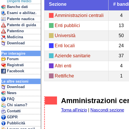
Dirigenti medici
Sezione
# band
Banche dati
Esami e abilitaz.
Amministrazioni centrali
4
Patente nautica
Patente di guida
Enti pubblici
13
Patentino
Università
50
Medicina
Download
Enti locali
24
Per interagire
Aziende sanitarie
37
Forum
Registrati
Altri enti
4
Facebook
Rettifiche
1
Le altre sezioni
Download
News
Amministrazioni cen
FAQ
Chi siamo?
Torna all'inizio
|
Nascondi sezione
Contatti
GDPR
Pubblicità