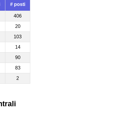
i
# posti
406
20
103
14
90
83
2
trali