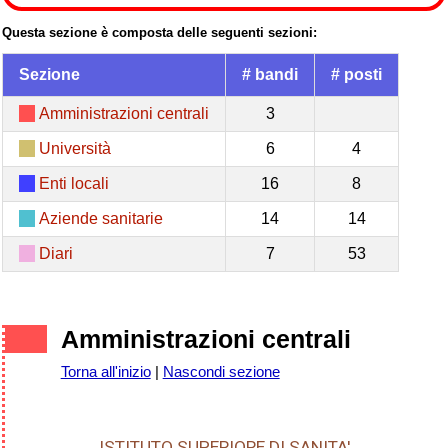
Questa sezione è composta delle seguenti sezioni:
Sezione
# bandi
# posti
Amministrazioni centrali
3
Università
6
4
Enti locali
16
8
Aziende sanitarie
14
14
Diari
7
53
Amministrazioni centrali
Torna all'inizio
|
Nascondi sezione
ISTITUTO SUPERIORE DI SANITA'