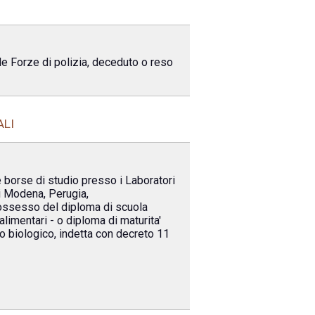
lle Forze di polizia, deceduto o reso
ALI
te borse di studio presso i Laboratori
di Modena, Perugia,
possesso del diploma di scuola
limentari - o diploma di maturita'
co biologico, indetta con decreto 11