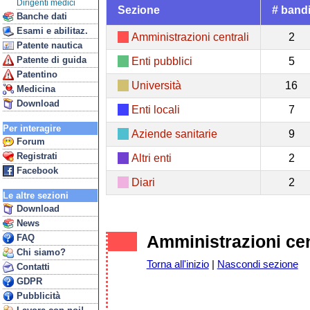
Dirigenti medici
Sezione
# band
Banche dati
Esami e abilitaz.
Amministrazioni centrali
2
Patente nautica
Patente di guida
Enti pubblici
5
Patentino
Università
16
Medicina
Download
Enti locali
7
Per interagire
Aziende sanitarie
9
Forum
Registrati
Altri enti
2
Facebook
Diari
2
Le altre sezioni
Download
News
Amministrazioni cen
FAQ
Chi siamo?
Torna all'inizio
|
Nascondi sezione
Contatti
GDPR
Pubblicità