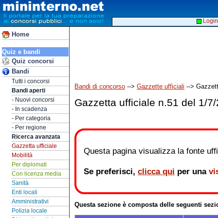
Login
Home
Quiz e bandi
Quiz concorsi
Bandi
Tutti i concorsi
Bandi di concorso
-->
Gazzette ufficiali
--> Gazzetta
Bandi aperti
- Nuovi concorsi
Gazzetta ufficiale n.51 del 1/7
- In scadenza
- Per categoria
- Per regione
Ricerca avanzata
Gazzetta ufficiale
Questa pagina visualizza la fonte uffic
Mobilità
Per diplomati
Se preferisci,
clicca qui
per una
vi
Con licenza media
Sanità
Enti locali
Amministrativi
Questa sezione è composta delle seguenti sezi
Polizia locale