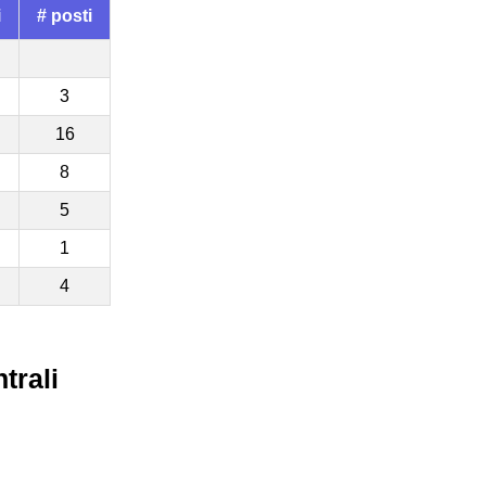
i
# posti
3
16
8
5
1
4
trali