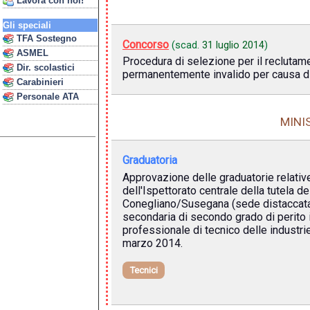
Lavora con noi!
Gli speciali
TFA Sostegno
Concorso
(scad.
31 luglio 2014
)
ASMEL
Procedura di selezione per il reclutamen
Dir. scolastici
permanentemente invalido per causa di
Carabinieri
Personale ATA
MINI
Graduatoria
Approvazione delle graduatorie relative 
dell'Ispettorato centrale della tutela d
Conegliano/Susegana (sede distaccata d
secondaria di secondo grado di perito i
professionale di tecnico delle industri
marzo 2014.
Tecnici