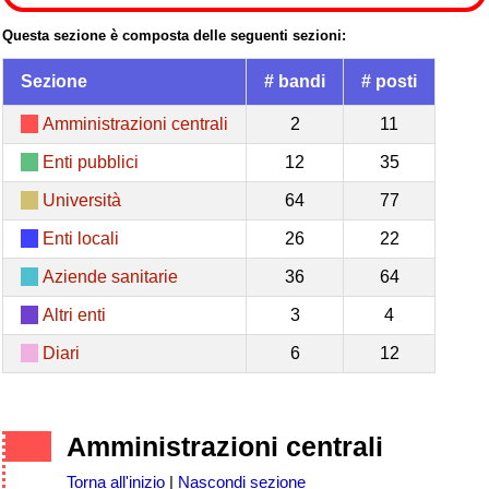
Questa sezione è composta delle seguenti sezioni:
Sezione
# bandi
# posti
Amministrazioni centrali
2
11
Enti pubblici
12
35
Università
64
77
Enti locali
26
22
Aziende sanitarie
36
64
Altri enti
3
4
Diari
6
12
Amministrazioni centrali
Torna all'inizio
|
Nascondi sezione