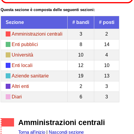
Questa sezione è composta delle seguenti sezioni:
Sezione
# bandi
# posti
Amministrazioni centrali
3
2
Enti pubblici
8
14
Università
10
4
Enti locali
12
10
Aziende sanitarie
19
13
Altri enti
2
3
Diari
6
3
Amministrazioni centrali
Torna all'inizio
|
Nascondi sezione