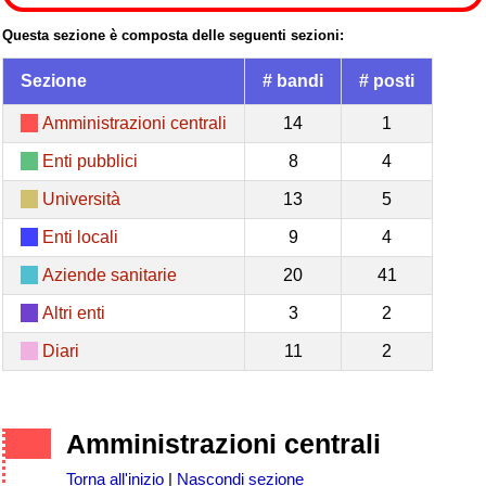
Questa sezione è composta delle seguenti sezioni:
Sezione
# bandi
# posti
Amministrazioni centrali
14
1
Enti pubblici
8
4
Università
13
5
Enti locali
9
4
Aziende sanitarie
20
41
Altri enti
3
2
Diari
11
2
Amministrazioni centrali
Torna all'inizio
|
Nascondi sezione