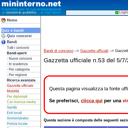
Login
Home
Quiz e bandi
Quiz concorsi
Bandi
Tutti i concorsi
Bandi di concorso
-->
Gazzette ufficiali
--> Gazzetta
Bandi aperti
- Nuovi concorsi
Gazzetta ufficiale n.53 del 5/7
- In scadenza
- Per categoria
- Per regione
Ricerca avanzata
Gazzetta ufficiale
Questa pagina visualizza la fonte uffic
Mobilità
Per diplomati
Se preferisci,
clicca qui
per una
vi
Con licenza media
Sanità
Enti locali
Amministrativi
Questa sezione è composta delle seguenti sezi
Polizia locale