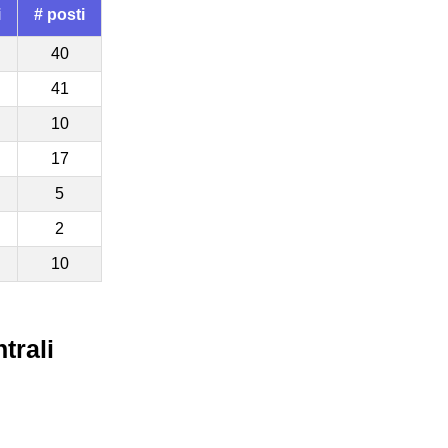
i
# posti
40
41
10
17
5
2
10
trali