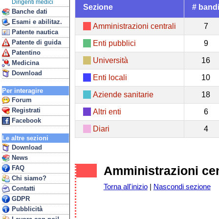
Dirigenti medici
Sezione
# band
Banche dati
Esami e abilitaz.
Amministrazioni centrali
7
Patente nautica
Patente di guida
Enti pubblici
9
Patentino
Università
16
Medicina
Download
Enti locali
10
Per interagire
Aziende sanitarie
18
Forum
Registrati
Altri enti
6
Facebook
Diari
4
Le altre sezioni
Download
News
Amministrazioni cen
FAQ
Chi siamo?
Torna all'inizio
|
Nascondi sezione
Contatti
GDPR
Pubblicità