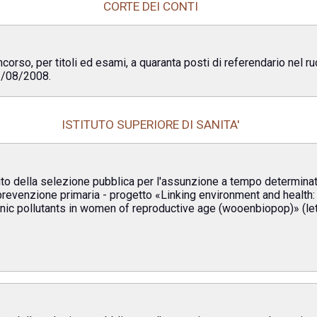
CORTE DEI CONTI
orso, per titoli ed esami, a quaranta posti di referendario nel ruo
01/08/2008.
ISTITUTO SUPERIORE DI SANITA'
ito della selezione pubblica per l'assunzione a tempo determinato
revenzione primaria - progetto «Linking environment and health
ic pollutants in women of reproductive age (wooenbiopop)» (lett.