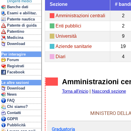
Dirigenti medici
Sezione
# band
Banche dati
Esami e abilitaz.
Amministrazioni centrali
2
Patente nautica
Patente di guida
Enti pubblici
2
Patentino
Università
9
Medicina
Download
Aziende sanitarie
19
Per interagire
Diari
4
Forum
Registrati
Facebook
Amministrazioni cen
Le altre sezioni
Download
Torna all'inizio
|
Nascondi sezione
News
FAQ
Chi siamo?
MINISTERO DELLA 
Contatti
GDPR
Pubblicità
Graduatoria