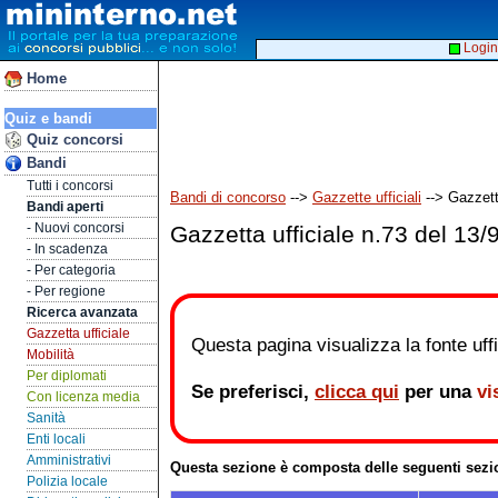
Login
Home
Quiz e bandi
Quiz concorsi
Bandi
Tutti i concorsi
Bandi di concorso
-->
Gazzette ufficiali
--> Gazzett
Bandi aperti
- Nuovi concorsi
Gazzetta ufficiale n.73 del 13/
- In scadenza
- Per categoria
- Per regione
Ricerca avanzata
Gazzetta ufficiale
Questa pagina visualizza la fonte uffic
Mobilità
Per diplomati
Se preferisci,
clicca qui
per una
vi
Con licenza media
Sanità
Enti locali
Amministrativi
Questa sezione è composta delle seguenti sezi
Polizia locale