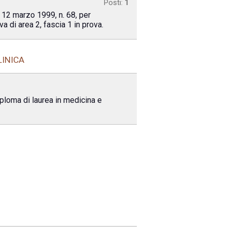
Posti:
1
e 12 marzo 1999, n. 68, per
a di area 2, fascia 1 in prova.
LINICA
iploma di laurea in medicina e