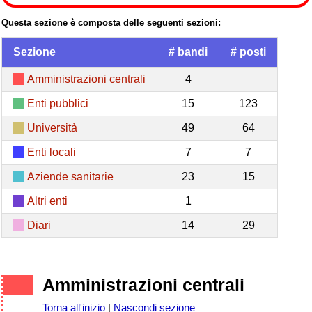
Questa sezione è composta delle seguenti sezioni:
Sezione
# bandi
# posti
Amministrazioni centrali
4
Enti pubblici
15
123
Università
49
64
Enti locali
7
7
Aziende sanitarie
23
15
Altri enti
1
Diari
14
29
Amministrazioni centrali
Torna all'inizio
|
Nascondi sezione