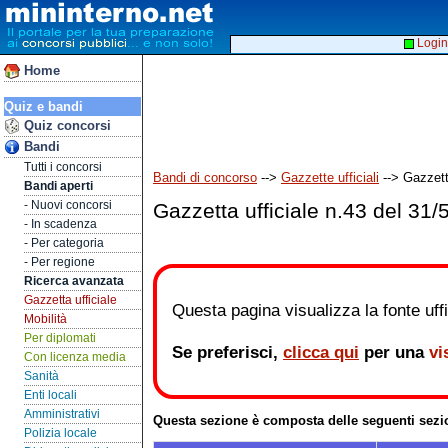
Login
Home
Quiz e bandi
Quiz concorsi
Bandi
Tutti i concorsi
Bandi di concorso
-->
Gazzette ufficiali
--> Gazzett
Bandi aperti
- Nuovi concorsi
Gazzetta ufficiale n.43 del 31/
- In scadenza
- Per categoria
- Per regione
Ricerca avanzata
Gazzetta ufficiale
Questa pagina visualizza la fonte uffic
Mobilità
Per diplomati
Se preferisci,
clicca qui
per una
vi
Con licenza media
Sanità
Enti locali
Amministrativi
Questa sezione è composta delle seguenti sezi
Polizia locale