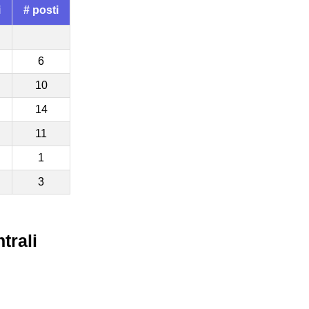
i
# posti
6
10
14
11
1
3
trali