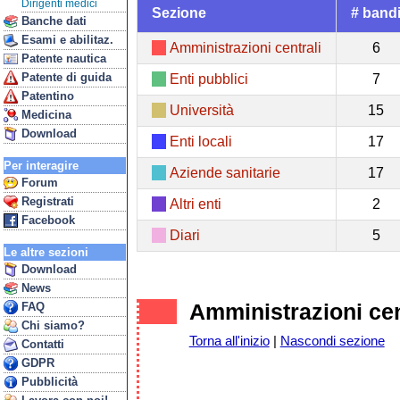
Dirigenti medici
Sezione
# band
Banche dati
Esami e abilitaz.
Amministrazioni centrali
6
Patente nautica
Patente di guida
Enti pubblici
7
Patentino
Università
15
Medicina
Download
Enti locali
17
Per interagire
Aziende sanitarie
17
Forum
Registrati
Altri enti
2
Facebook
Diari
5
Le altre sezioni
Download
News
Amministrazioni cen
FAQ
Chi siamo?
Torna all'inizio
|
Nascondi sezione
Contatti
GDPR
Pubblicità