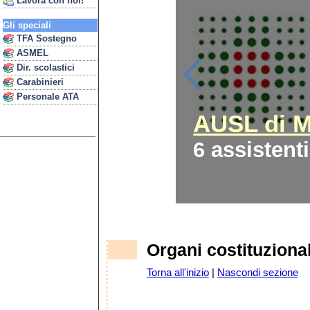
Lavora con noi!
Gli speciali
TFA Sostegno
ASMEL
Dir. scolastici
Carabinieri
Personale ATA
AUSL di 
6 assistent
Organi costituzional
Torna all'inizio
|
Nascondi sezione