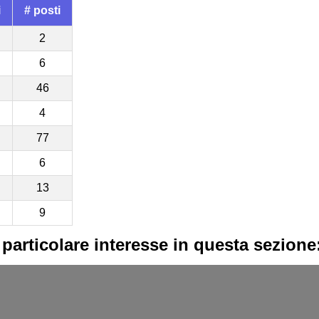
i
# posti
2
6
46
4
77
6
13
9
 particolare interesse in questa sezione