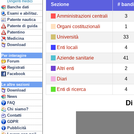
Dirigenti medici
Sezione
# band
Banche dati
Esami e abilitaz.
Amministrazioni centrali
3
Patente nautica
Patente di guida
Organi costituzionali
1
Patentino
Università
33
Medicina
Download
Enti locali
4
Per interagire
Aziende sanitarie
41
Forum
Registrati
Altri enti
2
Facebook
Diari
4
Le altre sezioni
Enti di ricerca
4
Download
News
Di
FAQ
Chi siamo?
Contatti
GDPR
Pubblicità