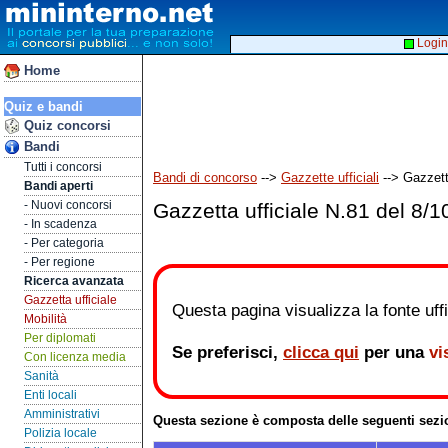
Login
Home
Quiz e bandi
Quiz concorsi
Bandi
Tutti i concorsi
Bandi di concorso
-->
Gazzette ufficiali
--> Gazzett
Bandi aperti
- Nuovi concorsi
Gazzetta ufficiale N.81 del 8/
- In scadenza
- Per categoria
- Per regione
Ricerca avanzata
Gazzetta ufficiale
Questa pagina visualizza la fonte uffic
Mobilità
Per diplomati
Se preferisci,
clicca qui
per una
vi
Con licenza media
Sanità
Enti locali
Amministrativi
Questa sezione è composta delle seguenti sezi
Polizia locale