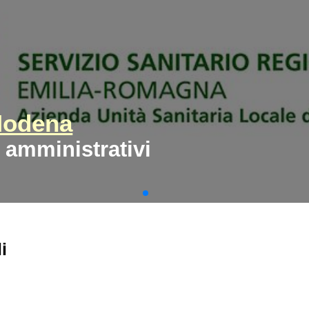
Modena
i amministrativi
i