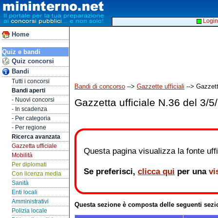
Login
Home
Quiz e bandi
Quiz concorsi
Bandi
Tutti i concorsi
Bandi di concorso
-->
Gazzette ufficiali
--> Gazzett
Bandi aperti
- Nuovi concorsi
Gazzetta ufficiale N.36 del 3/5
- In scadenza
- Per categoria
- Per regione
Ricerca avanzata
Gazzetta ufficiale
Questa pagina visualizza la fonte uffic
Mobilità
Per diplomati
Se preferisci,
clicca qui
per una
vi
Con licenza media
Sanità
Enti locali
Amministrativi
Questa sezione è composta delle seguenti sezi
Polizia locale