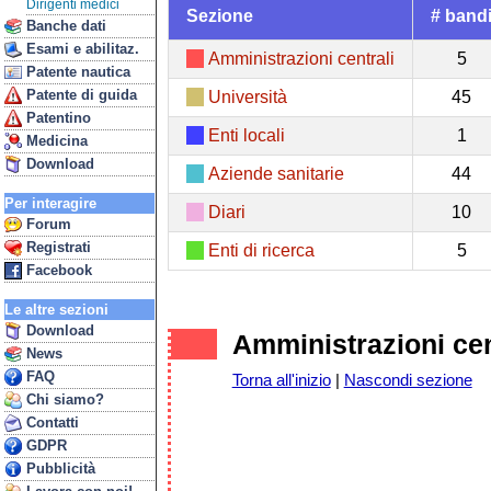
Dirigenti medici
Sezione
# band
Banche dati
Esami e abilitaz.
Amministrazioni centrali
5
Patente nautica
Patente di guida
Università
45
Patentino
Enti locali
1
Medicina
Download
Aziende sanitarie
44
Per interagire
Diari
10
Forum
Registrati
Enti di ricerca
5
Facebook
Le altre sezioni
Download
Amministrazioni cen
News
FAQ
Torna all'inizio
|
Nascondi sezione
Chi siamo?
Contatti
GDPR
Pubblicità