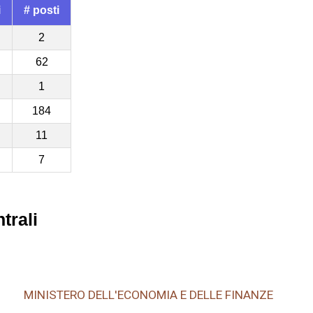
i
# posti
2
62
1
184
11
7
trali
MINISTERO DELL'ECONOMIA E DELLE FINANZE