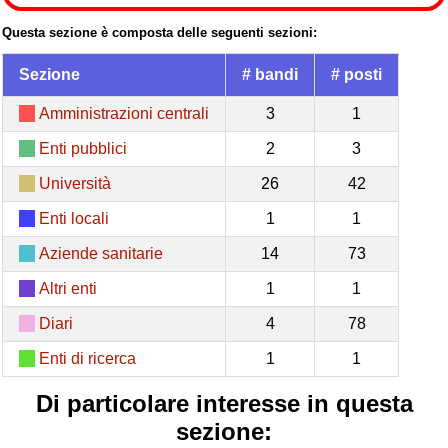
Questa sezione è composta delle seguenti sezioni:
Sezione
# bandi
# posti
Amministrazioni centrali
3
1
Enti pubblici
2
3
Università
26
42
Enti locali
1
1
Aziende sanitarie
14
73
Altri enti
1
1
Diari
4
78
Enti di ricerca
1
1
Di particolare interesse in questa
sezione: