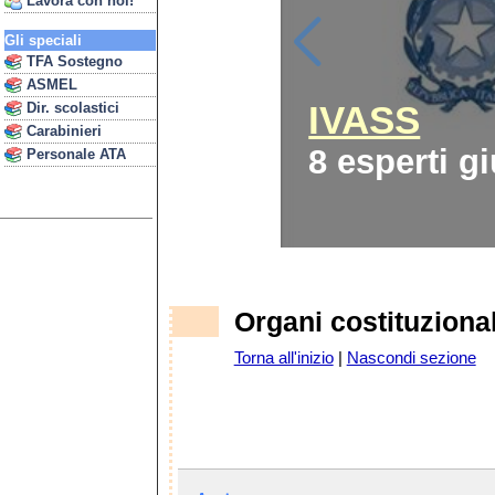
Lavora con noi!
Gli speciali
TFA Sostegno
ASMEL
IVASS
Dir. scolastici
Carabinieri
8 esperti gi
Personale ATA
Organi costituzional
Torna all'inizio
|
Nascondi sezione