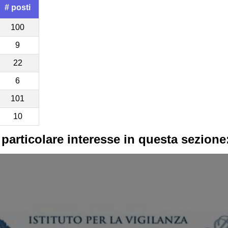
# posti
100
9
22
6
101
10
 particolare interesse in questa sezione