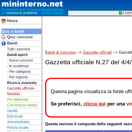
Login
Home
Quiz e bandi
Quiz concorsi
Bandi
Tutti i concorsi
Bandi di concorso
-->
Gazzette ufficiali
--> Gazzett
Bandi aperti
- Nuovi concorsi
Gazzetta ufficiale N.27 del 4/4
- In scadenza
- Per categoria
- Per regione
Ricerca avanzata
Gazzetta ufficiale
Questa pagina visualizza la fonte uffic
Mobilità
Per diplomati
Se preferisci,
clicca qui
per una
vi
Con licenza media
Sanità
Enti locali
Amministrativi
Questa sezione è composta delle seguenti sezi
Polizia locale