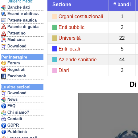
Dirigenti medici
Sezione
# bandi
Banche dati
Esami e abilitaz.
Organi costituzionali
1
Patente nautica
Patente di guida
Enti pubblici
2
Patentino
Università
22
Medicina
Download
Enti locali
5
Per interagire
Aziende sanitarie
44
Forum
Registrati
Diari
3
Facebook
Di
Le altre sezioni
Download
News
FAQ
Chi siamo?
Contatti
GDPR
Pubblicità