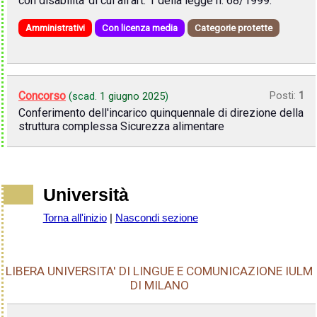
con disabilita' di cui all'art. 1 della legge n. 68/1999.
Amministrativi
Con licenza media
Categorie protette
Concorso
Posti:
1
(scad.
1 giugno 2025
)
Conferimento dell'incarico quinquennale di direzione della
struttura complessa Sicurezza alimentare
Università
Torna all'inizio
|
Nascondi sezione
LIBERA UNIVERSITA' DI LINGUE E COMUNICAZIONE IULM
DI MILANO