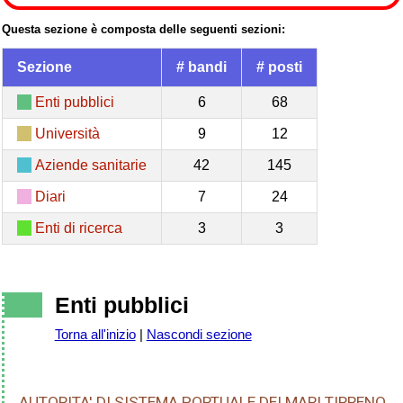
Questa sezione è composta delle seguenti sezioni:
Sezione
# bandi
# posti
Enti pubblici
6
68
Università
9
12
Aziende sanitarie
42
145
Diari
7
24
Enti di ricerca
3
3
Enti pubblici
Torna all'inizio
|
Nascondi sezione
AUTORITA' DI SISTEMA PORTUALE DEI MARI TIRRENO