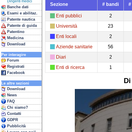
Dirigenti medici
Sezione
# bandi
#
Banche dati
Esami e abilitaz.
Enti pubblici
2
Patente nautica
Patente di guida
Università
23
Patentino
Enti locali
2
Medicina
Download
Aziende sanitarie
56
Per interagire
Diari
2
Forum
Registrati
Enti di ricerca
1
Facebook
Di
Le altre sezioni
Download
News
FAQ
Chi siamo?
Contatti
GDPR
Pubblicità