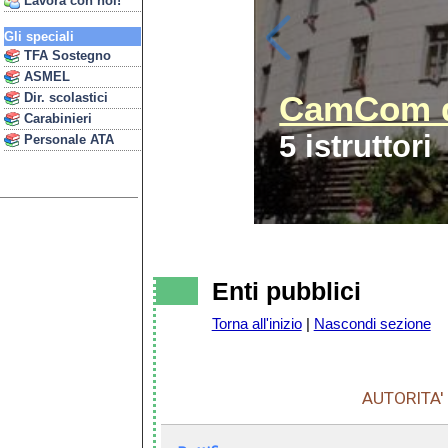
Lavora con noi!
Gli speciali
TFA Sostegno
ASMEL
CamCom d
Dir. scolastici
Carabinieri
5 istruttori
Personale ATA
Enti pubblici
Torna all'inizio
|
Nascondi sezione
AUTORITA'