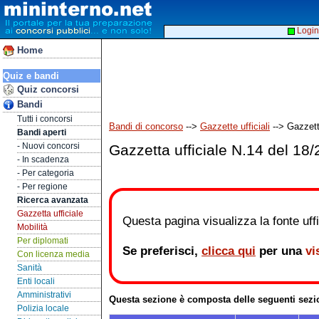
Login
Home
Quiz e bandi
Quiz concorsi
Bandi
Tutti i concorsi
Bandi di concorso
-->
Gazzette ufficiali
--> Gazzett
Bandi aperti
- Nuovi concorsi
Gazzetta ufficiale N.14 del 18
- In scadenza
- Per categoria
- Per regione
Ricerca avanzata
Gazzetta ufficiale
Questa pagina visualizza la fonte uffic
Mobilità
Per diplomati
Se preferisci,
clicca qui
per una
vi
Con licenza media
Sanità
Enti locali
Amministrativi
Questa sezione è composta delle seguenti sezi
Polizia locale