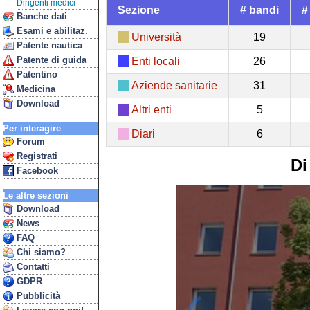
Dirigenti medici
Sezione
# bandi
#
Banche dati
Esami e abilitaz.
Università
19
Patente nautica
Patente di guida
Enti locali
26
Patentino
Aziende sanitarie
31
Medicina
Download
Altri enti
5
Per interagire
Diari
6
Forum
Registrati
Di
Facebook
Le altre sezioni
Download
News
FAQ
Chi siamo?
Contatti
GDPR
Pubblicità