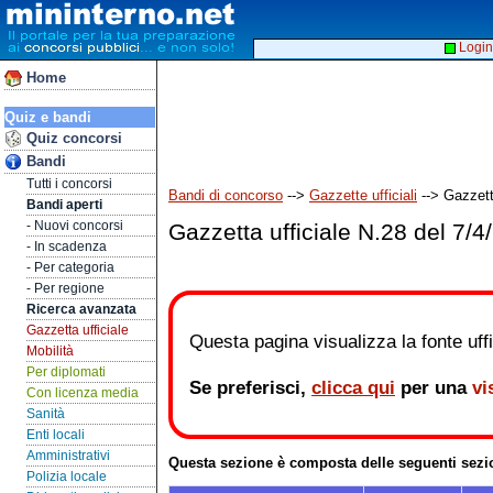
Login
Home
Quiz e bandi
Quiz concorsi
Bandi
Tutti i concorsi
Bandi di concorso
-->
Gazzette ufficiali
--> Gazzett
Bandi aperti
- Nuovi concorsi
Gazzetta ufficiale N.28 del 7/4
- In scadenza
- Per categoria
- Per regione
Ricerca avanzata
Gazzetta ufficiale
Questa pagina visualizza la fonte uffic
Mobilità
Per diplomati
Se preferisci,
clicca qui
per una
vi
Con licenza media
Sanità
Enti locali
Amministrativi
Questa sezione è composta delle seguenti sezi
Polizia locale