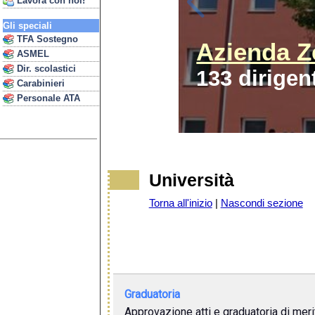
Lavora con noi!
Gli speciali
TFA Sostegno
Azienda Z
ASMEL
Dir. scolastici
133 dirigen
Carabinieri
Personale ATA
Università
Torna all'inizio
|
Nascondi sezione
Graduatoria
Approvazione atti e graduatoria di meri