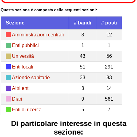
Questa sezione è composta delle seguenti sezioni:
Sezione
# bandi
# posti
Amministrazioni centrali
3
12
Enti pubblici
1
1
Università
43
56
Enti locali
51
291
Aziende sanitarie
33
83
Altri enti
3
14
Diari
9
561
Enti di ricerca
5
7
Di particolare interesse in questa
sezione: