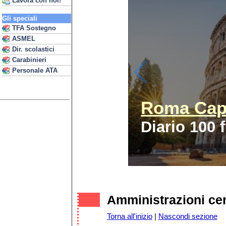
Lavora con noi!
Gli speciali
TFA Sostegno
ASMEL
Dir. scolastici
Carabinieri
Personale ATA
Roma Capi
Diario 100 
Amministrazioni cen
Torna all'inizio
|
Nascondi sezione