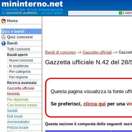
Login
Home
Quiz e bandi
Quiz concorsi
Bandi
Tutti i concorsi
Bandi di concorso
-->
Gazzette ufficiali
--> Gazzett
Bandi aperti
- Nuovi concorsi
Gazzetta ufficiale N.42 del 28
- In scadenza
- Per categoria
- Per regione
Ricerca avanzata
Gazzetta ufficiale
Questa pagina visualizza la fonte uffic
Mobilità
Per diplomati
Se preferisci,
clicca qui
per una
vi
Con licenza media
Sanità
Enti locali
Amministrativi
Questa sezione è composta delle seguenti sezi
Polizia locale