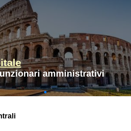
tale
funzionari amministrativi
trali