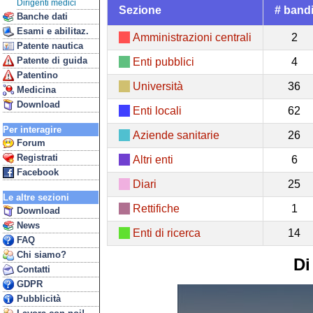
Dirigenti medici
Sezione
# band
Banche dati
Esami e abilitaz.
Amministrazioni centrali
2
Patente nautica
Patente di guida
Enti pubblici
4
Patentino
Università
36
Medicina
Download
Enti locali
62
Per interagire
Aziende sanitarie
26
Forum
Registrati
Altri enti
6
Facebook
Diari
25
Le altre sezioni
Rettifiche
1
Download
News
Enti di ricerca
14
FAQ
Chi siamo?
Di
Contatti
GDPR
Pubblicità