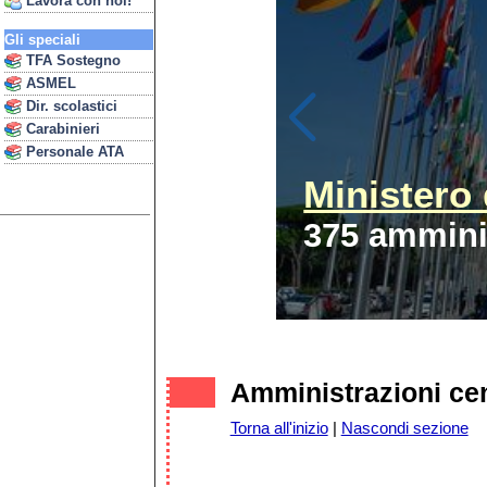
Lavora con noi!
Gli speciali
TFA Sostegno
ASMEL
Dir. scolastici
Carabinieri
Personale ATA
Ministero 
375 amminis
Amministrazioni cen
Torna all'inizio
|
Nascondi sezione