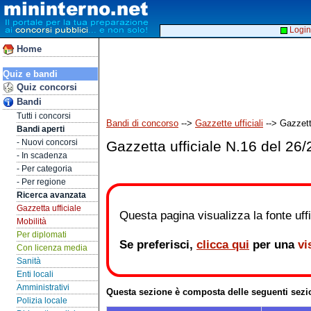
Login
Home
Quiz e bandi
Quiz concorsi
Bandi
Tutti i concorsi
Bandi di concorso
-->
Gazzette ufficiali
--> Gazzett
Bandi aperti
- Nuovi concorsi
Gazzetta ufficiale N.16 del 26
- In scadenza
- Per categoria
- Per regione
Ricerca avanzata
Gazzetta ufficiale
Questa pagina visualizza la fonte uffic
Mobilità
Per diplomati
Se preferisci,
clicca qui
per una
vi
Con licenza media
Sanità
Enti locali
Amministrativi
Questa sezione è composta delle seguenti sezi
Polizia locale