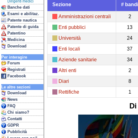
Dirigenti medici
Sezione
# band
Banche dati
Esami e abilitaz.
Amministrazioni centrali
2
Patente nautica
Patente di guida
Enti pubblici
13
Patentino
Università
24
Medicina
Download
Enti locali
37
Per interagire
Aziende sanitarie
34
Forum
Registrati
Altri enti
2
Facebook
Diari
8
Le altre sezioni
Rettifiche
1
Download
News
Di
FAQ
Chi siamo?
Contatti
GDPR
Pubblicità