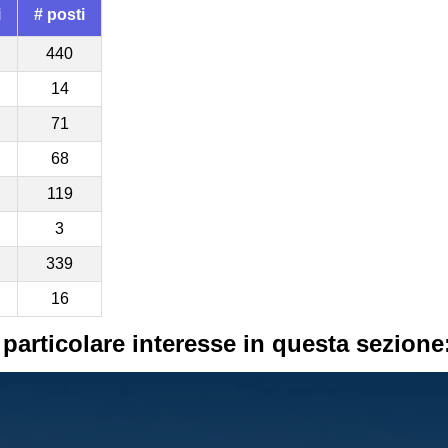
i
# posti
440
14
71
68
119
3
339
16
 particolare interesse in questa sezione