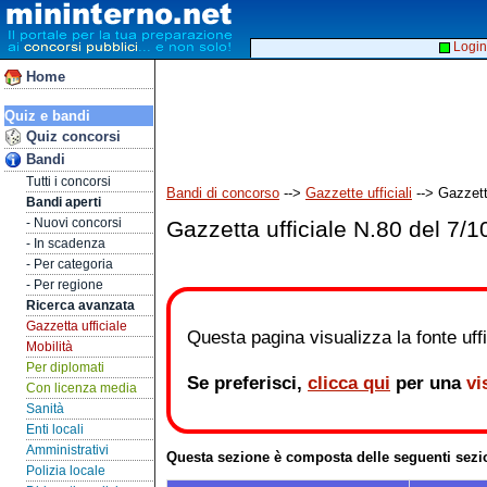
Login
Home
Quiz e bandi
Quiz concorsi
Bandi
Tutti i concorsi
Bandi di concorso
-->
Gazzette ufficiali
--> Gazzett
Bandi aperti
- Nuovi concorsi
Gazzetta ufficiale N.80 del 7/
- In scadenza
- Per categoria
- Per regione
Ricerca avanzata
Gazzetta ufficiale
Questa pagina visualizza la fonte uffic
Mobilità
Per diplomati
Se preferisci,
clicca qui
per una
vi
Con licenza media
Sanità
Enti locali
Amministrativi
Questa sezione è composta delle seguenti sezi
Polizia locale