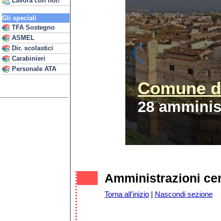
Lavora con noi!
Gli speciali
TFA Sostegno
ASMEL
Dir. scolastici
Carabinieri
Personale ATA
Comune di
28 amminist
Amministrazioni cen
Torna all'inizio
|
Nascondi sezione