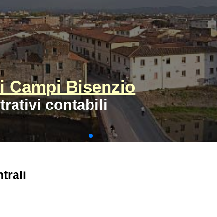
 Campi Bisenzio
rativi contabili
trali