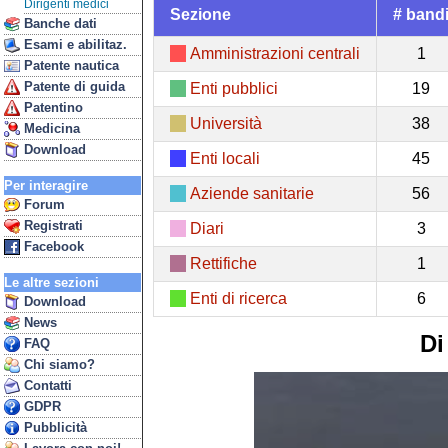
Dirigenti medici
Sezione
# band
Banche dati
Esami e abilitaz.
Amministrazioni centrali
1
Patente nautica
Patente di guida
Enti pubblici
19
Patentino
Università
38
Medicina
Download
Enti locali
45
Per interagire
Aziende sanitarie
56
Forum
Registrati
Diari
3
Facebook
Rettifiche
1
Le altre sezioni
Enti di ricerca
6
Download
News
Di
FAQ
Chi siamo?
Contatti
GDPR
Pubblicità