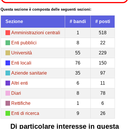
Questa sezione è composta delle seguenti sezioni:
Sezione
# bandi
# posti
Amministrazioni centrali
1
518
Enti pubblici
8
22
Università
55
229
Enti locali
76
150
Aziende sanitarie
35
97
Altri enti
6
11
Diari
8
78
Rettifiche
1
6
Enti di ricerca
9
26
Di particolare interesse in questa