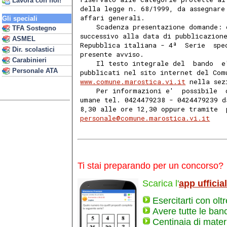
Lavora con noi!
della legge n. 68/1999, da assegnare
affari generali. 
Gli speciali
    Scadenza presentazione domande: 
TFA Sostegno
successivo alla data di pubblicazion
ASMEL
Repubblica italiana - 4ª  Serie  spe
Dir. scolastici
presente avviso. 
Carabinieri
    Il testo integrale del  bando  e
Personale ATA
pubblicati nel sito internet del Com
www.comune.marostica.vi.it
 nella sez
    Per informazioni e'  possibile  
umane tel. 0424479238 - 0424479239 d
8,30 alle ore 12,30 oppure tramite  
personale@comune.marostica.vi.it
Ti stai preparando per un concorso?
Scarica l'
app ufficia
Esercitarti con olt
Avere tutte le ban
Centinaia di materi