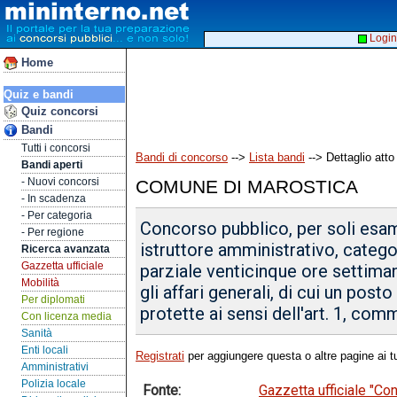
Login
Home
Quiz e bandi
Quiz concorsi
Bandi
Tutti i concorsi
Bandi di concorso
-->
Lista bandi
--> Dettaglio atto
Bandi aperti
- Nuovi concorsi
COMUNE DI MAROSTICA
- In scadenza
- Per categoria
Concorso pubblico, per soli esami
- Per regione
istruttore amministrativo, categ
Ricerca avanzata
Gazzetta ufficiale
parziale venticinque ore settimana
Mobilità
gli affari generali, di cui un post
Per diplomati
protette ai sensi dell'art. 1, com
Con licenza media
Sanità
Enti locali
Registrati
per aggiungere questa o altre pagine ai tu
Amministrativi
Polizia locale
Fonte:
Gazzetta ufficiale "C