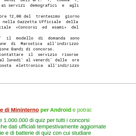
 ai servizi  demografici  e  agli
ore 12,00 del  trentesimo  giorno
e nella Gazzetta Ufficiale  della
ciale  «Concorsi  ed  esami»  del
'  il  modello  di  domanda  sono
une  di  Marostica  all'indirizzo
ione Bandi di concorso. 
contattare  il  servizio  risorse
al lunedi' al venerdi' dalle  ore
posta  elettronica  all'indirizzo
le di Mininterno
per Android
e potrai:
re 1.000.000 di quiz per tutti i concorsi
che dati ufficiali tempestivamente aggiornate
e e di batterie di quiz con cui studiare