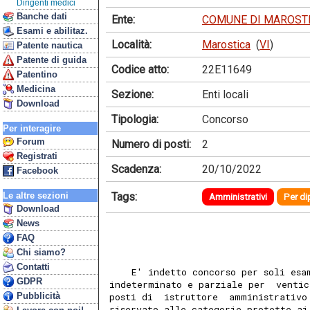
Dirigenti medici
Banche dati
Ente:
COMUNE DI MAROST
Esami e abilitaz.
Località:
Marostica
(
VI
)
Patente nautica
Patente di guida
Codice atto:
22E11649
Patentino
Medicina
Sezione:
Enti locali
Download
Tipologia:
Concorso
Per interagire
Forum
Numero di posti:
2
Registrati
Scadenza:
20/10/2022
Facebook
Tags:
Le altre sezioni
Amministrativi
Per di
Download
News
FAQ
Chi siamo?
Contatti
    E' indetto concorso per soli esa
GDPR
indeterminato e parziale per  ventic
Pubblicità
posti di  istruttore  amministrativo
riservato alle categorie protette ai