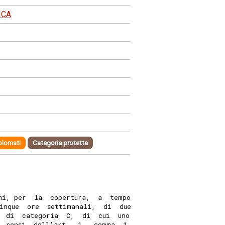
ICA
plomati
Categorie protette
mi, per  la  copertura,  a  tempo
inque  ore  settimanali,  di  due
  di  categoria  C,  di  cui  uno
  sensi  dell'art.  1,  comma  1,