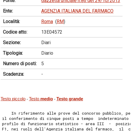
Fonte:
Gazzetta ufficiale n.86 del 29/10/2013
Ente:
AGENZIA ITALIANA DEL FARMACO
Località:
Roma
(
RM
)
Codice atto:
13E04572
Sezione:
Diari
Tipologia:
Diario
Numero di posti:
5
Scadenza:
-
Testo piccolo
Testo
medio
Testo grande
-
-
    In riferimento alle prove del concorso pubblico, pe
il conferimento di cinque posti a tempo  indeterminato
profilo di funzionario statistico - area III  -  posizi
F1, nei ruoli dell'Agenzia italiana del farmaco,  il  c