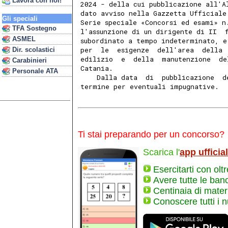
Lavora con noi!
2024 - della cui pubblicazione all'A
dato avviso nella Gazzetta Ufficiale
Gli speciali
Serie speciale «Concorsi ed esami» n
TFA Sostegno
l'assunzione di un dirigente di II  
ASMEL
subordinato a tempo indeterminato, e
per  le  esigenze  dell'area  della 
Dir. scolastici
edilizio  e  della  manutenzione  de
Carabinieri
Catania. 
Personale ATA
    Dalla data  di  pubblicazione  d
termine per eventuali impugnative. 
Ti stai preparando per un concorso?
Scarica l'
app ufficia
Esercitarti con olt
Avere tutte le ban
Centinaia di materi
Conoscere tutti i 