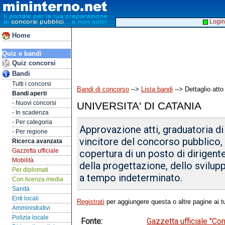
Login
Home
Quiz e bandi
Quiz concorsi
Bandi
Tutti i concorsi
Bandi di concorso
-->
Lista bandi
--> Dettaglio atto
Bandi aperti
- Nuovi concorsi
UNIVERSITA' DI CATANIA
- In scadenza
- Per categoria
Approvazione atti, graduatoria di
- Per regione
vincitore del concorso pubblico, p
Ricerca avanzata
Gazzetta ufficiale
copertura di un posto di dirigent
Mobilità
della progettazione, dello svilup
Per diplomati
a tempo indeterminato.
Con licenza media
Sanità
Enti locali
Registrati
per aggiungere questa o altre pagine ai tu
Amministrativi
Polizia locale
Fonte:
Gazzetta ufficiale "C