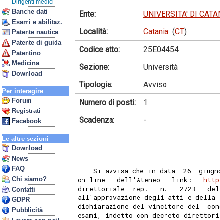
Dirigenti medici
Banche dati
Ente:
UNIVERSITA' DI CATA
Esami e abilitaz.
Località:
Catania
(
CT
)
Patente nautica
Patente di guida
Codice atto:
25E04454
Patentino
Medicina
Sezione:
Università
Download
Tipologia:
Avviso
Per interagire
Forum
Numero di posti:
1
Registrati
Scadenza:
-
Facebook
Le altre sezioni
Download
News
FAQ
    Si avvisa che in data  26  giugn
Chi siamo?
on-line   dell'Ateneo   link:   
http
direttoriale  rep.   n.   2728   del
Contatti
all'approvazione degli atti e della 
GDPR
dichiarazione del vincitore del  con
Pubblicità
esami, indetto con decreto direttori