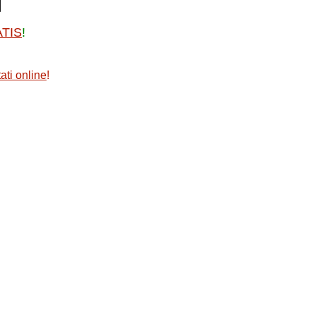
ATIS
!
ati online
!