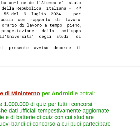
lbo on-line dell'Ateneo e'  stato
 della Repubblica  italiana -  4ª
. 55 del  9  luglio  2024  -  per
fascia  con  rapporto  di  lavoro
 orario di lavoro a tempo  pieno,
 progettazione,  dello   sviluppo
ll'Universita'  degli  studi   di
el  presente  avviso  decorre  il
le di Mininterno
per Android
e potrai:
re 1.000.000 di quiz per tutti i concorsi
che dati ufficiali tempestivamente aggiornate
e e di batterie di quiz con cui studiare
nuovi bandi di concorso a cui puoi partecipare