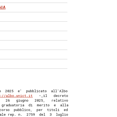
NIA
o  2025  e'  pubblicato  all'Albo
://albo.unict.it
   -_il   decreto
   26   giugno   2025,   relativo
 graduatoria  di  merito  e  alla
corso  pubblico,  per  titoli  ed
ale rep. n.  2759  del  3  luglio