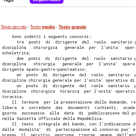
Testo piccolo
Testo
medio
Testo grande
-
-
    Sono indetti i seguenti concorsi:
      tre  posti  di  dirigente  del  ruolo  sanitario 
disciplina   chirurgica   generale  per  l'unita'  oper
scheletrica;
      due  posti  di  dirigente  del  ruolo  sanitario 
disciplina   chirurgia   generale  per  l'unita'  opera
dirigente epato-gastro-pancreatico;
      un  posto  di  dirigente  del  ruolo  sanitario  
disciplina chirurgia generale per l'unita' operativa di
      un  posto  di  dirigente  del  ruolo  sanitario  
disciplina  chirurgica  toracica  per l'unita' operativ
toracica.
    Il  termine  per la presentazione delle domande, r
libera  e  corredate  dai  documenti  richiesti,  scade
giorno  successivo  alla  data  di  pubblicazione del p
nella Gazzetta Ufficiale della Repubblica.
    Il  testo  integrale del bando, con l'indicazione d
dalle  modalita'  di  partecipazione al concorso puo' e
presso  il  servizio  gestione  risorse  umane  dell'en