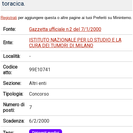
toracica.
Registrati
per aggiungere questa o altre pagine ai tuoi Preferiti su Mininterno.
Fonte:
Gazzetta ufficiale n.2 del 7/1/2000
ISTITUTO NAZIONALE PER LO STUDIO E LA
Ente:
CURA DEI TUMORI DI MILANO
Località:
-
Codice
99E10741
atto:
Sezione:
Altri enti
Tipologia:
Concorso
Numero di
7
posti:
Scadenza:
6/2/2000
Tags:
Dirigenti medici