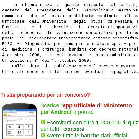
    In  ottemperanza  a  quanto  disposto  dall'art. 5,
decreto  del  Presidente  della  Repubblica 23 marzo 20
comunica   che  e'  stata  pubblicata  mediante  affiss
ufficiale  dell'Universita'  degli  studi  di Messina, 
Pugliatti,  n. 1  -  Messina,  il  decreto di approvazi
della  procedura  di  valutazione comparativa per la co
posti  di  ricercatore universitario settore scientific
F18X  -  Diagnostica per immagini e radioterapia - pres
di  medicina  e chirurgia, bandita con decreto rettoral
4 ottobre  2000,  il  cui  avviso  e' stato pubblicato 
Ufficiale n. 81 del 17 ottobre 2000.
    Dalla  data  di  pubblicazione del presente avviso 
Ufficiale decorre il termine per eventuali impugnative.
Ti stai preparando per un concorso?
Scarica l'
app ufficiale di Mininterno
per Android
e potrai:
Esercitarti con oltre 1.000.000 di quiz
per tutti i concorsi
Avere tutte le banche dati ufficiali