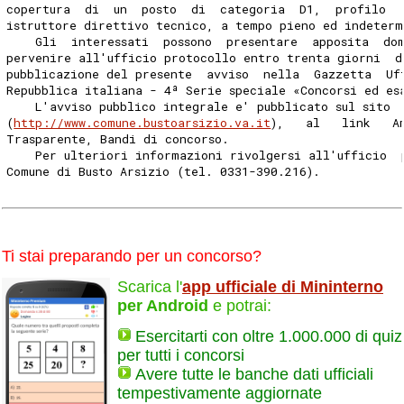
copertura  di  un  posto  di  categoria  D1,  profilo  
istruttore direttivo tecnico, a tempo pieno ed indeterm
    Gli  interessati  possono  presentare  apposita  do
pervenire all'ufficio protocollo entro trenta giorni  d
pubblicazione del presente  avviso  nella  Gazzetta  Uf
Repubblica italiana - 4ª Serie speciale «Concorsi ed es
    L'avviso pubblico integrale e' pubblicato sul sito 
(
http://www.comune.bustoarsizio.va.it
),   al   link   A
Trasparente, Bandi di concorso. 
    Per ulteriori informazioni rivolgersi all'ufficio  
Comune di Busto Arsizio (tel. 0331-390.216). 
Ti stai preparando per un concorso?
Scarica l'
app ufficiale di Mininterno
per Android
e potrai:
Esercitarti con oltre 1.000.000 di quiz
per tutti i concorsi
Avere tutte le banche dati ufficiali
tempestivamente aggiornate