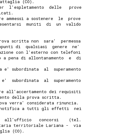
attaglia (CO). 
er  l'espletamento  delle   prove
icati. 
re ammessi a sostenere  le  prove
esentarsi  muniti  di  un  valido
rova scritta non  sara'  permessa
ppunti di  qualsiasi  genere  ne'
azione con l'esterno con telefoni
o a pena di allontanamento  e  di
a e' subordinata  al  superamento
 e'  subordinata  al  superamento
re all'accertamento dei requisiti
ento della prova scritta. 
ova verra' considerata rinuncia. 
notifica a tutti gli effetti  nei
  all'ufficio   concorsi    (tel.
taria territoriale Lariana -  via
glia (CO). 