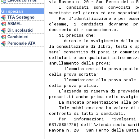
Lavora con noi!
via Ravona n. 20 - San Fermo della B
    I  candidati  sono  convocati  p
Gli speciali
succitate nel giorno ed ora sopraind
TFA Sostegno
    Per l'identificazione e per esse
d'esame,  i  candidati  dovranno  pr
ASMEL
documento di riconoscimento. 
Dir. scolastici
    Si precisa che: 
Carabinieri
      durante lo svolgimento della p
Personale ATA
la consultazione di libri, testi o a
sara' consentito di porsi in comunic
cellulari o con qualsiasi altro mezz
annullamento della prova; 
      l'ammissione alla prova pratic
della prova scritta; 
      l'ammissione alla prova orale 
della prova pratica. 
    L'azienda si riserva di provvede
prescritti anche prima dello svolgim
    La mancata presentazione alla pr
    Tale pubblicazione ha valore di 
confronti di tutti i candidati. 
    Per   informazioni   rivolgersi 
031/5854726) dell'Azienda socio sani
Ravona n. 20 - San Fermo della Batta