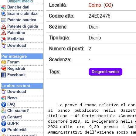
Dirigenti medici
Località:
Como
(
CO
)
Banche dati
Esami e abilitaz.
Codice atto:
24E02476
Patente nautica
Sezione:
Diari
Patente di guida
Patentino
Tipologia:
Diario
Medicina
Download
Numero di posti:
2
Per interagire
Scadenza:
-
Forum
Registrati
Tags:
Dirigenti medici
Facebook
Le altre sezioni
Download
News
FAQ
    Le prove d'esame relative al con
al  bando  pubblicato  nella  Gazzet
Chi siamo?
italiana - 4ª Serie speciale «Concor
Contatti
dicembre 2023, si svolgeranno nella 
GDPR
2024 dalle  ore  9,30  presso  l'Aud
Pubblicità
Amministrativi dell'Azienda socio sa