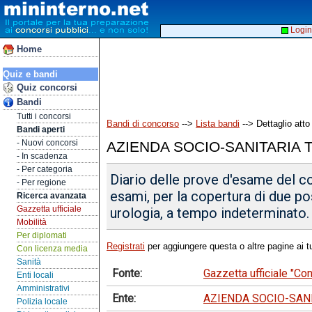
Login
Home
Quiz e bandi
Quiz concorsi
Bandi
Tutti i concorsi
Bandi di concorso
-->
Lista bandi
--> Dettaglio atto
Bandi aperti
- Nuovi concorsi
AZIENDA SOCIO-SANITARIA 
- In scadenza
- Per categoria
Diario delle prove d'esame del co
- Per regione
esami, per la copertura di due po
Ricerca avanzata
Gazzetta ufficiale
urologia, a tempo indeterminato.
Mobilità
Per diplomati
Registrati
per aggiungere questa o altre pagine ai tu
Con licenza media
Sanità
Fonte:
Gazzetta ufficiale "C
Enti locali
Amministrativi
Ente:
AZIENDA SOCIO-SAN
Polizia locale