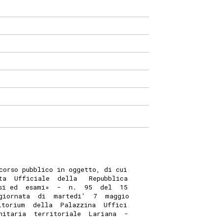
corso pubblico in oggetto, di cui
ta  Ufficiale  della   Repubblica
si ed  esami»  -  n.  95  del  15
giornata  di  martedi'  7  maggio
itorium  della  Palazzina  Uffici
nitaria  territoriale  Lariana  -