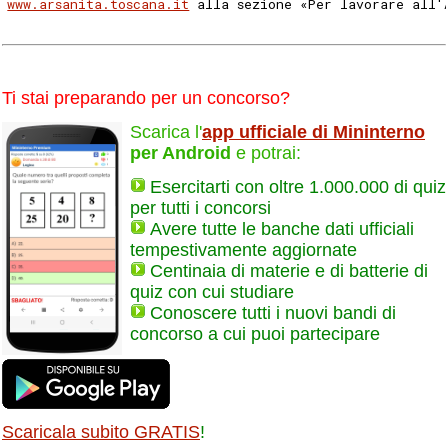
www.arsanita.toscana.it
 alla sezione «Per lavorare all'
Ti stai preparando per un concorso?
Scarica l'
app ufficiale di Mininterno
per Android
e potrai:
Esercitarti con oltre 1.000.000 di quiz
per tutti i concorsi
Avere tutte le banche dati ufficiali
tempestivamente aggiornate
Centinaia di materie e di batterie di
quiz con cui studiare
Conoscere tutti i nuovi bandi di
concorso a cui puoi partecipare
Scaricala subito GRATIS
!