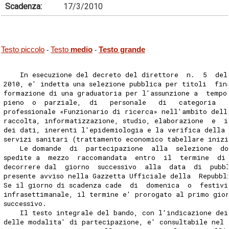
Scadenza:
17/3/2010
Testo piccolo
Testo
medio
Testo grande
-
-
    In esecuzione del decreto del direttore  n.  5  del
2010, e' indetta una selezione pubblica per titoli  fin
formazione di una graduatoria per l'assunzione a  tempo
pieno  o  parziale,  di   personale   di   categoria   
professionale «Funzionario di ricerca» nell'ambito dell
raccolta, informatizzazione, studio, elaborazione  e  i
dei dati, inerenti l'epidemiologia e la verifica della 
servizi sanitari (trattamento economico tabellare inizi
    Le domande  di  partecipazione  alla  selezione  do
spedite a  mezzo  raccomandata  entro  il  termine  di
decorrere dal  giorno  successivo  alla  data  di  pubb
presente avviso nella Gazzetta Ufficiale della  Repubbl
Se il giorno di scadenza cade  di  domenica  o  festivi
infrasettimanale, il termine e' prorogato al primo gio
successivo. 
    Il testo integrale del bando, con l'indicazione dei
delle modalita' di partecipazione, e' consultabile nel 