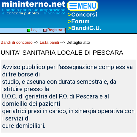
>
Concorsi
>
Forum
>
Bandi/G.U.
Login
|
Registrati
Bandi di concorso
-->
Lista bandi
--> Dettaglio atto
UNITA' SANITARIA LOCALE DI PESCARA
Avviso pubblico per l'assegnazione complessiva
di tre borse di
studio, ciascuna con durata semestrale, da
istituire presso la
U.O.C. di geriatria del P.O. di Pescara e al
domicilio dei pazienti
geriatrici presi in carico, in sinergia operativa con
i servizi di
cure domiciliari.