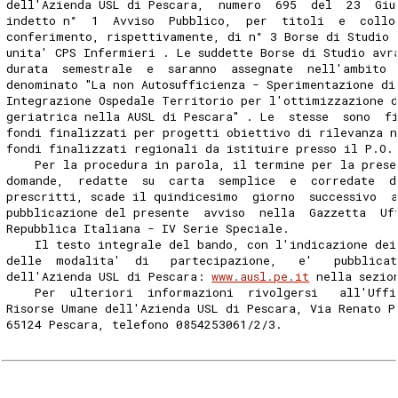
dell'Azienda USL di Pescara,  numero  695  del  23  Giu
indetto n°  1  Avviso  Pubblico,  per  titoli  e  collo
conferimento, rispettivamente, di n° 3 Borse di Studio 
unita' CPS Infermieri . Le suddette Borse di Studio avr
durata  semestrale  e  saranno  assegnate  nell'ambito 
denominato "La non Autosufficienza - Sperimentazione di
Integrazione Ospedale Territorio per l'ottimizzazione d
geriatrica nella AUSL di Pescara" . Le  stesse  sono  f
fondi finalizzati per progetti obiettivo di rilevanza n
fondi finalizzati regionali da istituire presso il P.O.
    Per la procedura in parola, il termine per la prese
domande,  redatte  su  carta  semplice  e  corredate  d
prescritti, scade il quindicesimo  giorno  successivo  
pubblicazione del presente  avviso  nella  Gazzetta  Uf
Repubblica Italiana - IV Serie Speciale. 
    Il testo integrale del bando, con l'indicazione dei
delle  modalita'  di   partecipazione,   e'   pubblicat
dell'Azienda USL di Pescara: 
www.ausl.pe.it
 nella sezio
    Per  ulteriori  informazioni  rivolgersi   all'Uffi
Risorse Umane dell'Azienda USL di Pescara, Via Renato P
65124 Pescara, telefono 0854253061/2/3. 