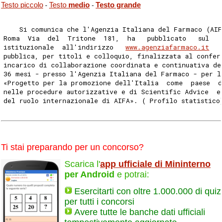
Testo piccolo
Testo
medio
Testo grande
-
-
    Si comunica che l'Agenzia Italiana del Farmaco (AIF
Roma  Via  del  Tritone  181,  ha   pubblicato   sul   
istituzionale  all'indirizzo   
www.agenziafarmaco.it
   
pubblica, per titoli e colloquio, finalizzata al confer
incarico di collaborazione coordinata e continuativa de
36 mesi - presso l'Agenzia Italiana del Farmaco - per l
«Progetto per la promozione dell'Italia  come  paese  
nelle procedure autorizzative e di Scientific Advice  e
del ruolo internazionale di AIFA». ( Profilo statistico
Ti stai preparando per un concorso?
Scarica l'
app ufficiale di Mininterno
per Android
e potrai:
Esercitarti con oltre 1.000.000 di quiz
per tutti i concorsi
Avere tutte le banche dati ufficiali