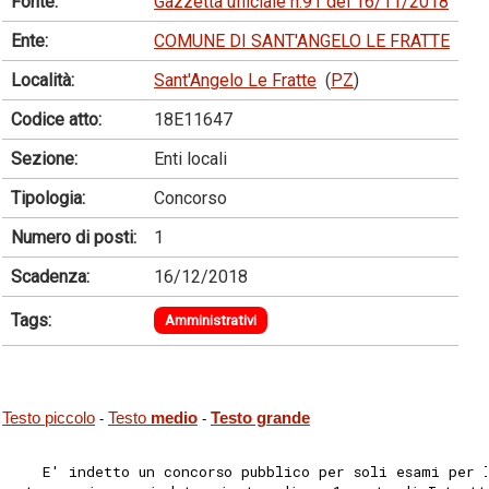
Fonte:
Gazzetta ufficiale n.91 del 16/11/2018
Ente:
COMUNE DI SANT'ANGELO LE FRATTE
Località:
Sant'Angelo Le Fratte
(
PZ
)
Codice atto:
18E11647
Sezione:
Enti locali
Tipologia:
Concorso
Numero di posti:
1
Scadenza:
16/12/2018
Tags:
Amministrativi
Testo piccolo
Testo
medio
Testo grande
-
-
    E' indetto un concorso pubblico per soli esami per 