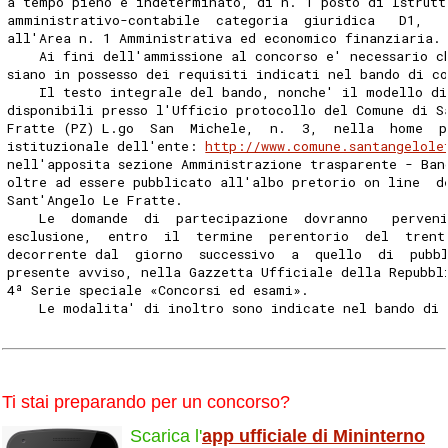
a tempo pieno e indeterminato, di n. 1 posto di Istrutt
amministrativo-contabile  categoria  giuridica   D1,   
all'Area n. 1 Amministrativa ed economico finanziaria.
    Ai fini dell'ammissione al concorso e' necessario c
siano in possesso dei requisiti indicati nel bando di c
    Il testo integrale del bando, nonche' il modello di
disponibili presso l'Ufficio protocollo del Comune di S
Fratte (PZ) L.go  San  Michele,  n.  3,  nella  home  p
istituzionale dell'ente: 
http://www.comune.santangelole
nell'apposita sezione Amministrazione trasparente - Ban
oltre ad essere pubblicato all'albo pretorio on line  d
Sant'Angelo Le Fratte. 
    Le  domande  di  partecipazione  dovranno   perven
esclusione,  entro  il  termine  perentorio  del  trent
decorrente dal  giorno  successivo  a  quello  di  pubb
presente avviso, nella Gazzetta Ufficiale della Repubbl
4ª Serie speciale «Concorsi ed esami». 
    Le modalita' di inoltro sono indicate nel bando di 
Ti stai preparando per un concorso?
Scarica l'
app ufficiale di Mininterno