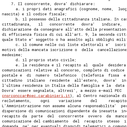
    7. Il concorrente, dovra' dichiarare: 
      a. i propri dati anagrafici (cognome, nome,  luo
nascita) e il codice fiscale; 
      b. il possesso della cittadinanza italiana. In ca
cittadinanza,   il   concorrente   dovra'   indicare,  
dichiarazione da consegnare all'atto della presentazion
di efficienza fisica di cui all'art. 9, la seconda citt
quale Stato e' soggetto o ha assolto agli obblighi mili
      c. il comune nelle cui liste elettorali e'  iscri
motivi della mancata iscrizione o  della  cancellazione
medesime; 
      d. il proprio stato civile; 
      e. la residenza e il recapito al  quale  desidera
comunicazioni relative al concorso, completo di codice
postale e  di  numero  telefonico  (telefonia  fissa  e
cittadino  italiano  residente  all'estero,  dovra'  in
l'ultima residenza in Italia della famiglia e la  data 
Dovra' essere segnalata, altresi', a mezzo e-mail PEC  
cnsrconccar@pec.carabinieri.it
), al Centro nazionale di
reclutamento,    ogni    variazione    del     recapito
L'Amministrazione non assume alcuna responsabilita'  pe
dispersione di comunicazioni dipendente da inesatta  in
recapito da  parte  del  concorrente  ovvero  da  manc
comunicazione del cambiamento  del  recapito  stesso  i
domanda, ne' per eventuali disguidi telematici o comunq