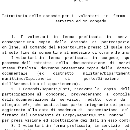
Istruttoria delle domande per i  volontari  in  ferma  
                       servizio ed in congedo 
    1.  I  volontari  in  ferma  prefissata  in   servi
consegnare una  copia  della  domanda  di  partecipazio
on-line, al Comando del Reparto/Ente presso il quale so
al solo fine di consentire al medesimo di curare le inc
    I volontari in  ferma  prefissata  in  congedo,  qu
possesso dell'estratto  della  documentazione  di  serv
stesse finalita' dovranno presentare copia della  doman
documentale    (ex    distretto    militare/Dipartimen
marittimo/Capitaneria      di      porto/Direzione    
dell'Aeronautica di appartenenza). 
    2. I Comandi/Reparti/Enti, ricevuta la  copia  del
partecipazione al  concorso,  provvederanno  a  compila
della documentazione di  servizio,  redatto  come  da  
allegato »G», che costituisce parte integrante del pres
aggiornato alla data di scadenza di  presentazione  del
firmato dal Comandante di Corpo/Reparto/Ente  nonche' 
per presa visione ed accettazione dei dati in esso cont
    3. I volontari in ferma prefissata, in servizio  ed