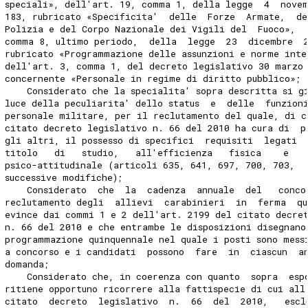
speciali», dell'art. 19, comma 1, della legge  4  nove
183, rubricato «Specificita'  delle  Forze  Armate,  de
Polizia e del Corpo Nazionale dei Vigili del  Fuoco»,  
comma 8, ultimo periodo,  della  legge  23  dicembre  
rubricato «Programmazione delle assunzioni e norme inte
dell'art. 3, comma 1, del decreto legislativo 30 marzo
concernente «Personale in regime di diritto pubblico»; 
    Considerato che la specialita' sopra descritta si g
luce della peculiarita' dello status  e  delle  funzion
personale militare, per il reclutamento del quale, di c
citato decreto legislativo n. 66 del 2010 ha cura di  p
gli altri, il possesso di specifici  requisiti  legati 
titolo   di   studio,   all'efficienza   fisica    e   
psico-attitudinale (articoli 635, 641, 697, 700, 703,  
successive modifiche); 
    Considerato  che  la  cadenza  annuale  del   conco
reclutamento degli  allievi  carabinieri  in  ferma  qu
evince dai commi 1 e 2 dell'art. 2199 del citato decre
n. 66 del 2010 e che entrambe le disposizioni disegnano
programmazione quinquennale nel quale i posti sono mess
a concorso e i candidati  possono  fare  in  ciascun  a
domanda; 
    Considerato che, in coerenza con quanto  sopra  esp
ritiene opportuno ricorrere alla fattispecie di cui all
citato  decreto  legislativo  n.  66  del  2010,   escl