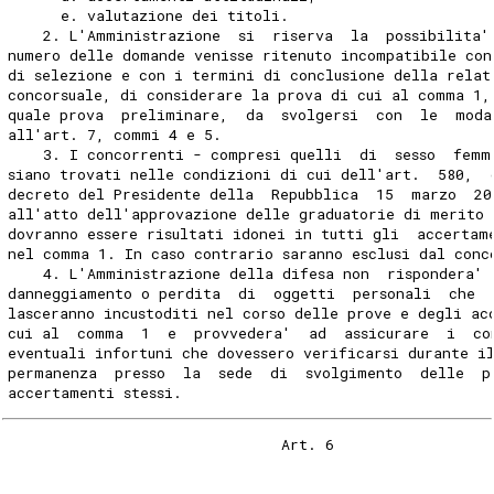
      e. valutazione dei titoli. 
    2. L'Amministrazione  si  riserva  la  possibilita'
numero delle domande venisse ritenuto incompatibile con
di selezione e con i termini di conclusione della relat
concorsuale, di considerare la prova di cui al comma 1,
quale prova  preliminare,  da  svolgersi  con  le  moda
all'art. 7, commi 4 e 5. 
    3. I concorrenti - compresi quelli  di  sesso  femm
siano trovati nelle condizioni di cui dell'art.  580,  
decreto del Presidente della  Repubblica  15  marzo  20
all'atto dell'approvazione delle graduatorie di merito 
dovranno essere risultati idonei in tutti gli  accertam
nel comma 1. In caso contrario saranno esclusi dal conc
    4. L'Amministrazione della difesa non  rispondera' 
danneggiamento o perdita  di  oggetti  personali  che  
lasceranno incustoditi nel corso delle prove e degli ac
cui al  comma  1  e  provvedera'  ad  assicurare  i  co
eventuali infortuni che dovessero verificarsi durante i
permanenza  presso  la  sede  di  svolgimento  delle  p
accertamenti stessi. 
                               Art. 6 