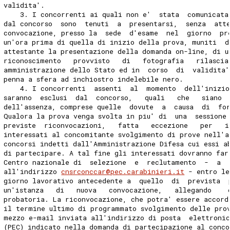
validita'. 
    3. I concorrenti ai quali non e'  stata  comunicata
dal concorso  sono  tenuti  a  presentarsi,  senza  att
convocazione, presso la  sede  d'esame  nel  giorno  pr
un'ora prima di quella di inizio della prova, muniti  d
attestante la presentazione della domanda on-line, di u
riconoscimento   provvisto   di   fotografia   rilascia
amministrazione dello Stato ed in  corso  di  validita'
penna a sfera ad inchiostro indelebile nero. 
    4. I concorrenti  assenti  al  momento  dell'inizio
saranno  esclusi  dal  concorso,   quali   che   siano 
dell'assenza, comprese quelle  dovute  a  causa  di  fo
Qualora la prova venga svolta in piu' di  una  sessione
previste  riconvocazioni,   fatta   eccezione   per   i
interessati al concomitante svolgimento di prove nell'a
concorsi indetti dall'Amministrazione Difesa cui essi a
di partecipare. A tal fine gli interessati dovranno far
Centro nazionale di  selezione  e  reclutamento  -  a 
all'indirizzo 
cnsrconccar@pec.carabinieri.it
 - entro le
giorno lavorativo antecedente a  quello  di  prevista  
un'istanza   di   nuova   convocazione,   allegando    
probatoria. La riconvocazione, che potra' essere accord
il termine ultimo di programmato svolgimento delle pro
mezzo e-mail inviata all'indirizzo di posta  elettroni
(PEC) indicato nella domanda di partecipazione al conco