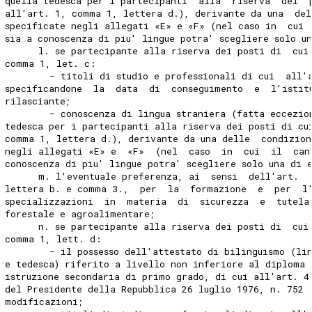
quella tedesca per i partecipanti  alla  riserva  dei  
all'art. 1, comma 1, lettera d.), derivante da una  del
specificate negli allegati «E» e «F» (nel caso in  cui 
sia a conoscenza di piu' lingue potra' scegliere solo un
      l. se partecipante alla riserva dei posti di  cui
comma 1, let. c: 
        - titoli di studio e professionali di cui  all'
specificandone  la  data  di  conseguimento  e  l'istit
rilasciante; 
        - conoscenza di lingua straniera (fatta eccezio
tedesca per i partecipanti alla riserva dei posti di cu
comma 1, lettera d.), derivante da una delle  condizion
negli allegati «E» e  «F»  (nel  caso  in  cui  il  can
conoscenza di piu' lingue potra' scegliere solo una di e
      m. l'eventuale preferenza, ai  sensi  dell'art.  
lettera b. e comma 3.,  per  la  formazione  e  per  l
specializzazioni  in  materia  di  sicurezza  e  tutela
forestale e agroalimentare; 
      n. se partecipante alla riserva dei posti di  cui
comma 1, lett. d: 
        - il possesso dell'attestato di bilinguismo (li
e tedesca) riferito a livello non inferiore al diploma 
istruzione secondaria di primo grado, di cui all'art. 4
del Presidente della Repubblica 26 luglio 1976, n. 752 
modificazioni; 