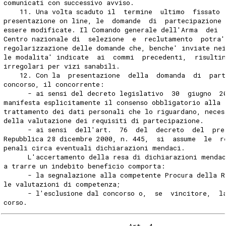
comunicati con successivo avviso. 
    11. Una volta scaduto il  termine  ultimo  fissato 
presentazione on line, le  domande  di  partecipazione 
essere modificate. Il Comando generale dell'Arma  dei 
Centro nazionale di  selezione  e  reclutamento  potra'
regolarizzazione delle domande che, benche' inviate ne
le modalita' indicate  ai  commi  precedenti,  risulti
irregolari per vizi sanabili. 
    12. Con la  presentazione  della  domanda  di  part
concorso, il concorrente: 
      - ai sensi del decreto legislativo  30  giugno  2
manifesta esplicitamente il consenso obbligatorio alla 
trattamento dei dati personali che lo riguardano, neces
della valutazione dei requisiti di partecipazione. 
      - ai sensi  dell'art.  76  del  decreto  del  pre
Repubblica 28 dicembre 2000, n. 445,  si  assume  le  r
penali circa eventuali dichiarazioni mendaci. 
      L'accertamento della resa di dichiarazioni menda
a trarre un indebito beneficio comporta: 
      - la segnalazione alla competente Procura della R
le valutazioni di competenza; 
      - l'esclusione dal concorso o,  se  vincitore,  l
corso. 
                               Art. 4 