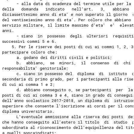
      - alla data di scadenza del termine utile per la 
della   domanda   indicato   nell'art.   3,   abbiano 
diciassettesimo anno di eta' e non superato il giorno  
del ventiseiesimo anno di eta'. Per coloro che abbiano 
servizio militare, il limite massimo d'eta'  e'  eleva
anni. 
      - siano  in  possesso  degli  ulteriori  requisit
successivi commi 5 e 6. 
    5. Per le riserve dei posti di cui ai commi 1, 2, 3
partecipare coloro che: 
      a. godano dei diritti civili e politici; 
      b.  abbiano,  se  minori,  il  consenso  di  chi 
responsabilita' genitoriale; 
      c. siano in possesso del  diploma  di  istituto  
secondaria di primo grado, per i partecipanti alla rise
di cui ai comma 1 e 2; 
      d. abbiano conseguito o, se partecipanti  per  la
posti di cui ai comma 3 e 4, siano in grado di consegui
dell'anno scolastico 2017-2018, un diploma di  istruzio
superiore che consente l'iscrizione ai corsi per il con
diploma universitario. 
      L'eventuale ammissione alla riserva dei posti  de
che hanno conseguito all'estero il titolo  di  studio  
subordinata al riconoscimento dell'equipollenza del tit
a quelli sopraindicati; 