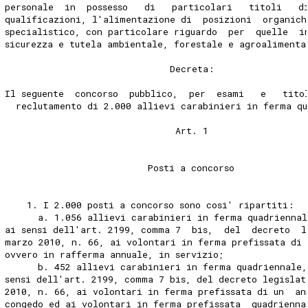
personale  in  possesso   di   particolari   titoli   d
qualificazioni, l'alimentazione di  posizioni  organich
specialistico, con particolare riguardo  per  quelle  i
sicurezza e tutela ambientale, forestale e agroalimenta
                              Decreta: 
Il seguente  concorso  pubblico,  per  esami   e   tito
  reclutamento di 2.000 allievi carabinieri in ferma qu
                               Art. 1 
                          Posti a concorso 
    1. I 2.000 posti a concorso sono cosi' ripartiti: 
      a. 1.056 allievi carabinieri in ferma quadriennal
ai sensi dell'art. 2199, comma 7  bis,  del  decreto  l
marzo 2010, n. 66, ai volontari in ferma prefissata di 
ovvero in rafferma annuale, in servizio; 
      b. 452 allievi carabinieri in ferma quadriennale,
sensi dell'art. 2199, comma 7 bis, del decreto legislat
2010, n. 66, ai volontari in ferma prefissata di un  an
congedo ed ai volontari in ferma prefissata  quadrienna