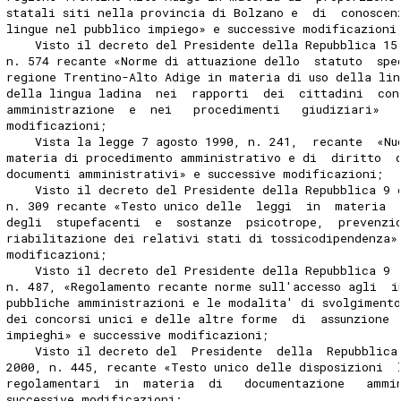
statali siti nella provincia di Bolzano e  di  conoscen
lingue nel pubblico impiego» e successive modificazioni
    Visto il decreto del Presidente della Repubblica 15
n. 574 recante «Norme di attuazione dello  statuto  spe
regione Trentino-Alto Adige in materia di uso della lin
della lingua ladina  nei  rapporti  dei  cittadini  con
amministrazione  e  nei   procedimenti   giudiziari»   
modificazioni; 
    Vista la legge 7 agosto 1990, n. 241,  recante  «Nu
materia di procedimento amministrativo e di  diritto  
documenti amministrativi» e successive modificazioni; 
    Visto il decreto del Presidente della Repubblica 9 
n. 309 recante «Testo unico delle  leggi  in  materia  
degli  stupefacenti  e  sostanze  psicotrope,  prevenzi
riabilitazione dei relativi stati di tossicodipendenza»
modificazioni; 
    Visto il decreto del Presidente della Repubblica 9 
n. 487, «Regolamento recante norme sull'accesso agli  i
pubbliche amministrazioni e le modalita' di svolgimento
dei concorsi unici e delle altre forme  di  assunzione 
impieghi» e successive modificazioni; 
    Visto il decreto del  Presidente  della  Repubblica
2000, n. 445, recante «Testo unico delle disposizioni  
regolamentari  in  materia  di   documentazione   ammi
successive modificazioni; 