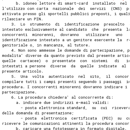
      b. idoneo lettore di smart-card  installato  nel 
l'utilizzo con carta  nazionale  dei  servizi  (CNS)  p
attivata presso gli sportelli pubblici preposti, i qual
rilasciare un PIN. 
    3.  Lo  strumento  di  identificazione  prescelto  
intestato esclusivamente al candidato  che  presenta  l
concorrenti  minorenni,  dovranno   utilizzare   uno   
identificazione intestato a un genitore esercente la  r
genitoriale o, in mancanza, al tutore. 
    4. Non sono ammesse le domande di partecipazione, p
modalita' diverse da quanto previsto dal presente artic
quelle  cartacee)  o  presentate  con  sistemi   di   i
intestati a persone  diverse  da  quelle  indicate  al 
presente articolo. 
    5.  Una  volta  autenticato  nel  sito,  il  concor
compilare tutti i campi presenti seguendo i passaggi  i
procedura. I concorrenti minorenni dovranno indicare i 
partecipazione. 
    6. La procedura chiedera' al concorrente di: 
      a. indicare due indirizzi e-mail validi: 
        - posta elettronica standard,  su  cui  ricever
della domanda di presentazione; 
        - posta  elettronica  certificata  (PEC)  su  c
ricevere le comunicazioni attinenti la procedura concor
      b. caricare una fototessera in formato digitale. 