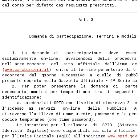
del corso per difetto dei requisiti prescritti. 
                               Art. 3 
           Domanda di partecipazione. Termini e modali
    1.  La  domanda  di   partecipazione   deve   esser
esclusivamente  on-line,  avvalendosi  della  procedura
nell'area concorsi  del  sito  ufficiale  dell'Arma  de
(
www.carabinieri.it
), entro il termine perentorio di tr
decorrere  dal  giorno  successivo  a  quello  di  pubb
presente decreto nella Gazzetta Ufficiale - 4ª Serie sp
    2.  Per  poter  presentare  la  domanda  di   parte
necessario, munirsi per tempo di uno  tra  i  seguenti 
identificazione: 
      a. credenziali SPID con livello di sicurezza 2  c
l'accesso  ai  servizi   on-line   della   Pubblica   A
attraverso l'utilizzo di nome utente, password e la gen
codice temporaneo (one time password). 
      Le istruzioni per il rilascio  di  SPID  (Sistema
Identita' Digitale) sono disponibili sul sito ufficiale
per l'Italia Digitale (AgID) all'indirizzo 
www.spid.gov