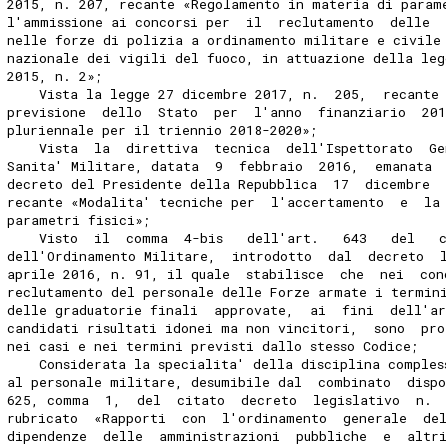
2015, n. 207, recante «Regolamento in materia di param
l'ammissione ai concorsi per  il  reclutamento  delle  
nelle forze di polizia a ordinamento militare e civile
nazionale dei vigili del fuoco, in attuazione della leg
2015, n. 2»; 
    Vista la legge 27 dicembre 2017, n.  205,  recante 
previsione  dello  Stato  per  l'anno  finanziario  201
pluriennale per il triennio 2018-2020»; 
    Vista  la  direttiva  tecnica  dell'Ispettorato  Ge
Sanita' Militare, datata  9  febbraio  2016,  emanata  
decreto del Presidente della Repubblica  17  dicembre  
recante «Modalita' tecniche per  l'accertamento  e  la
parametri fisici»; 
    Visto  il  comma  4-bis   dell'art.   643   del   c
dell'Ordinamento Militare,  introdotto  dal  decreto  l
aprile 2016, n. 91, il quale  stabilisce  che  nei  con
reclutamento del personale delle Forze armate i termin
delle graduatorie finali  approvate,  ai  fini  dell'ar
candidati risultati idonei ma non vincitori,  sono  pro
nei casi e nei termini previsti dallo stesso Codice; 
    Considerata la specialita' della disciplina comples
al personale militare, desumibile dal  combinato  dispo
625, comma  1,  del  citato  decreto  legislativo  n. 
rubricato  «Rapporti  con  l'ordinamento  generale  del
dipendenze  delle  amministrazioni  pubbliche  e  altr