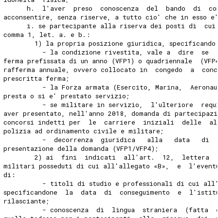
      h.  l'aver  preso  conoscenza  del  bando  di  co
acconsentire, senza riserve, a tutto cio' che in esso e
      i. se partecipante alla riserva dei posti di  cui
comma 1, let. a. e b.: 
        1) la propria posizione giuridica, specificando
          - la condizione rivestita, vale a  dire  se  
ferma prefissata di un anno (VFP1) o quadriennale  (VFP
rafferma annuale, ovvero collocato in  congedo  a  conc
prescritta ferma; 
          - la Forza armata (Esercito, Marina,  Aeronau
presta o si e' prestato servizio; 
          - se militare in servizio,  l'ulteriore  requ
aver presentato, nell'anno 2018, domanda di partecipazi
concorsi indetti per  le  carriere  iniziali  delle  al
polizia ad ordinamento civile e militare; 
          -  decorrenza  giuridica   alla   data   di  
presentazione della domanda (VFP1/VFP4); 
        2) ai  fini  indicati  all'art.  12,  lettera  
militari posseduti di cui all'allegato «B»,  e  l'event
di: 
          - titoli di studio e professionali di cui all
specificandone  la  data  di  conseguimento  e  l'istit
rilasciante; 
          - conoscenza  di  lingua  straniera  (fatta  