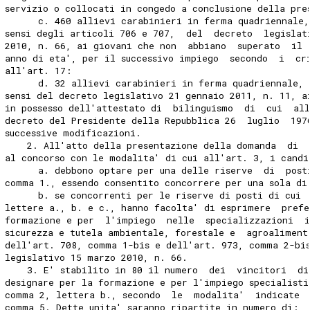
servizio o collocati in congedo a conclusione della pre
      c. 460 allievi carabinieri in ferma quadriennale,
sensi degli articoli 706 e 707,  del  decreto  legislat
2010, n. 66, ai giovani che non  abbiano  superato  il 
anno di eta', per il successivo impiego  secondo  i  cr
all'art. 17: 
      d. 32 allievi carabinieri in ferma quadriennale, 
sensi del decreto legislativo 21 gennaio 2011, n. 11, a
in possesso dell'attestato di  bilinguismo  di  cui  al
decreto del Presidente della Repubblica 26  luglio  197
successive modificazioni. 
    2. All'atto della presentazione della domanda  di  
al concorso con le modalita' di cui all'art. 3, i candi
      a. debbono optare per una delle riserve  di  post
comma 1., essendo consentito concorrere per una sola di
      b. se concorrenti per le riserve di posti di cui 
lettere a., b. e c., hanno facolta' di esprimere  prefe
formazione e per  l'impiego  nelle  specializzazioni  
sicurezza e tutela ambientale, forestale e  agroaliment
dell'art. 708, comma 1-bis e dell'art. 973, comma 2-bi
legislativo 15 marzo 2010, n. 66. 
    3. E' stabilito in 80 il numero  dei  vincitori  di
designare per la formazione e per l'impiego specialisti
comma 2, lettera b., secondo  le  modalita'  indicate 
comma 5. Dette unita' saranno ripartite in numero di: 