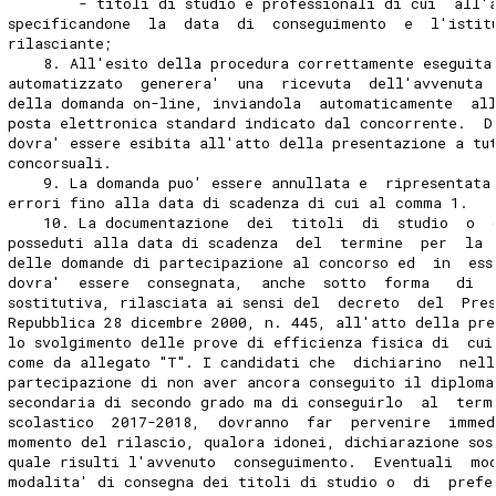
        - titoli di studio e professionali di cui  all'
specificandone  la  data  di  conseguimento  e  l'istit
rilasciante; 
    8. All'esito della procedura correttamente eseguita
automatizzato  generera'  una  ricevuta  dell'avvenuta 
della domanda on-line, inviandola  automaticamente  al
posta elettronica standard indicato dal concorrente.  D
dovra' essere esibita all'atto della presentazione a tu
concorsuali. 
    9. La domanda puo' essere annullata e  ripresentata
errori fino alla data di scadenza di cui al comma 1. 
    10. La documentazione  dei  titoli  di  studio  o  
posseduti alla data di scadenza  del  termine  per  la 
delle domande di partecipazione al concorso ed  in  ess
dovra'  essere  consegnata,  anche  sotto  forma   di  
sostitutiva, rilasciata ai sensi del  decreto  del  Pre
Repubblica 28 dicembre 2000, n. 445, all'atto della pre
lo svolgimento delle prove di efficienza fisica di  cui
come da allegato "T". I candidati che  dichiarino  nel
partecipazione di non aver ancora conseguito il diploma
secondaria di secondo grado ma di conseguirlo  al  term
scolastico  2017-2018,  dovranno  far  pervenire  imme
momento del rilascio, qualora idonei, dichiarazione sos
quale risulti l'avvenuto  conseguimento.  Eventuali  mo
modalita' di consegna dei titoli di studio o  di  prefe