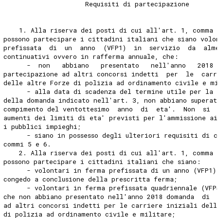
                     Requisiti di partecipazione 
    1. Alla riserva dei posti di cui all'art. 1, comma 
possono partecipare i cittadini italiani che siano volo
prefissata  di  un  anno  (VFP1)  in  servizio  da  alm
continuativi ovvero in rafferma annuale, che: 
      -  non   abbiano   presentato   nell'anno   2018 
partecipazione ad altri concorsi indetti  per  le  carr
delle altre Forze di polizia ad ordinamento civile e m
      - alla data di scadenza del termine utile per la 
della domanda indicato nell'art. 3, non abbiano superat
compimento del ventottesimo  anno  di  eta'.  Non  si 
aumenti dei limiti di eta' previsti per l'ammissione ai
i pubblici impieghi; 
      - siano in possesso degli ulteriori requisiti di c
commi 5 e 6. 
    2. Alla riserva dei posti di cui all'art. 1, comma 
possono partecipare i cittadini italiani che siano: 
      - volontari in ferma prefissata di un anno (VFP1)
congedo a conclusione della prescritta ferma; 
      - volontari in ferma prefissata quadriennale (VFP
che non abbiano presentato nell'anno 2018 domanda  di  
ad altri concorsi indetti per le carriere iniziali dell
di polizia ad ordinamento civile e militare; 