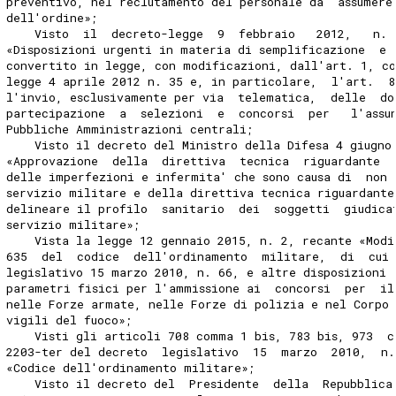
preventivo, nel reclutamento del personale da  assumere
dell'ordine»; 
    Visto  il  decreto-legge  9  febbraio   2012,   n. 
«Disposizioni urgenti in materia di semplificazione  e 
convertito in legge, con modificazioni, dall'art. 1, c
legge 4 aprile 2012 n. 35 e, in particolare,  l'art.  8
l'invio, esclusivamente per via  telematica,  delle  do
partecipazione  a  selezioni  e  concorsi  per   l'assu
Pubbliche Amministrazioni centrali; 
    Visto il decreto del Ministro della Difesa 4 giugno
«Approvazione  della  direttiva  tecnica  riguardante  
delle imperfezioni e infermita' che sono causa di  non 
servizio militare e della direttiva tecnica riguardante
delineare il profilo  sanitario  dei  soggetti  giudica
servizio militare»; 
    Vista la legge 12 gennaio 2015, n. 2, recante «Modi
635  del  codice  dell'ordinamento  militare,  di  cui
legislativo 15 marzo 2010, n. 66, e altre disposizioni 
parametri fisici per l'ammissione ai  concorsi  per  il
nelle Forze armate, nelle Forze di polizia e nel Corpo
vigili del fuoco»; 
    Visti gli articoli 708 comma 1 bis, 783 bis, 973  c
2203-ter del decreto  legislativo  15  marzo  2010,  n.
«Codice dell'ordinamento militare»; 
    Visto il decreto del  Presidente  della  Repubblica