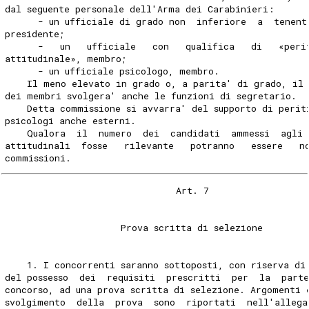
dal seguente personale dell'Arma dei Carabinieri: 
      - un ufficiale di grado non  inferiore  a  tenent
presidente; 
      -   un   ufficiale   con   qualifica   di   «peri
attitudinale», membro; 
      - un ufficiale psicologo, membro. 
    Il meno elevato in grado o, a parita' di grado, il
dei membri svolgera' anche le funzioni di segretario. 
    Detta commissione si avvarra' del supporto di perit
psicologi anche esterni. 
    Qualora  il  numero  dei  candidati  ammessi  agli
attitudinali  fosse   rilevante   potranno   essere   n
commissioni. 
                               Art. 7 
                     Prova scritta di selezione 
    1. I concorrenti saranno sottoposti, con riserva di
del possesso  dei  requisiti  prescritti  per  la  part
concorso, ad una prova scritta di selezione. Argomenti 
svolgimento  della  prova  sono  riportati  nell'allega