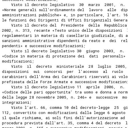
    Visto il decreto legislativo  30  marzo  2001,  n. 
«Norme generali sull'ordinamento del  lavoro  alle  dip
amministrazioni pubbliche» e, in particolare, l'art. 16
le funzioni dei Dirigenti di Uffici Dirigenziali Genera
    Visto il decreto del  Presidente  della  Repubblica
2002, n. 313, recante «Testo unico delle disposizioni  
regolamentari in materia di casellario giudiziale, di a
sanzioni amministrative dipendenti da reato e  dei  rel
pendenti» e successive modificazioni; 
    Visto il decreto legislativo 30  giugno  2003,  n. 
«Codice in materia di protezione dei  dati  personali» 
modificazioni; 
    Visto  il  decreto  ministeriale  28  luglio  2005,
disposizioni  sui  concorsi  per  l'accesso  al  ruolo 
carabinieri dell'Arma dei Carabinieri riservati ai vol
prefissata delle Forze Armate e successive modificazion
    Visto il decreto legislativo 11  aprile  2006,  n. 
«Codice delle pari opportunita' tra uomo e donna a norm
della legge 28 novembre 2005, n. 246» e  successive  mo
integrazioni; 
    Visto l'art. 66, comma 10 del decreto-legge  25  gi
112, convertito con modificazioni dalla legge 6 agosto 
il quale richiama, ai soli fini dell'autorizzazione ad 
procedura prevista dall'art. 35, comma 4 del decreto  l
marzo 2001, n. 165 e successive modificazioni, previa r