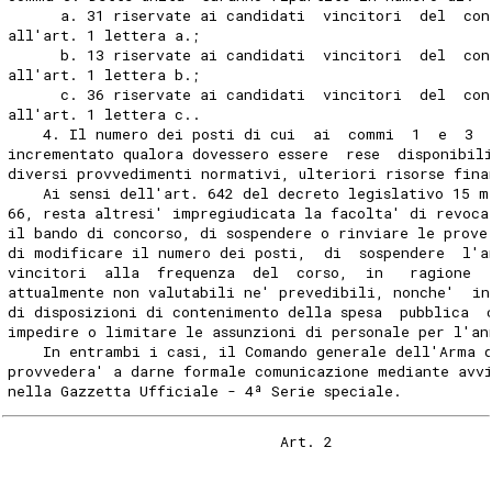
      a. 31 riservate ai candidati  vincitori  del  con
all'art. 1 lettera a.; 
      b. 13 riservate ai candidati  vincitori  del  con
all'art. 1 lettera b.; 
      c. 36 riservate ai candidati  vincitori  del  con
all'art. 1 lettera c.. 
    4. Il numero dei posti di cui  ai  commi  1  e  3  
incrementato qualora dovessero essere  rese  disponibil
diversi provvedimenti normativi, ulteriori risorse fina
    Ai sensi dell'art. 642 del decreto legislativo 15 m
66, resta altresi' impregiudicata la facolta' di revoca
il bando di concorso, di sospendere o rinviare le prove
di modificare il numero dei posti,  di  sospendere  l'a
vincitori  alla  frequenza  del  corso,  in   ragione  
attualmente non valutabili ne' prevedibili, nonche'  in
di disposizioni di contenimento della spesa  pubblica  
impedire o limitare le assunzioni di personale per l'an
    In entrambi i casi, il Comando generale dell'Arma 
provvedera' a darne formale comunicazione mediante avvi
nella Gazzetta Ufficiale - 4ª Serie speciale. 
                               Art. 2 