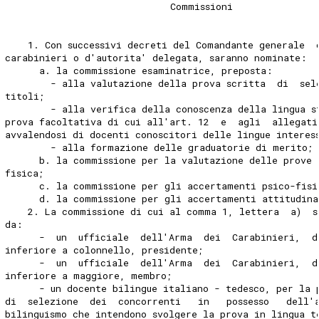
                             Commissioni 
    1. Con successivi decreti del Comandante generale  
carabinieri o d'autorita' delegata, saranno nominate: 
      a. la commissione esaminatrice, preposta: 
        - alla valutazione della prova scritta  di  sel
titoli; 
        - alla verifica della conoscenza della lingua s
prova facoltativa di cui all'art. 12  e  agli  allegati
avvalendosi di docenti conoscitori delle lingue interes
        - alla formazione delle graduatorie di merito;
      b. la commissione per la valutazione delle prove 
fisica; 
      c. la commissione per gli accertamenti psico-fisi
      d. la commissione per gli accertamenti attitudina
    2. La commissione di cui al comma 1, lettera  a)  s
da: 
      -  un  ufficiale  dell'Arma  dei  Carabinieri,  d
inferiore a colonnello, presidente; 
      -  un  ufficiale  dell'Arma  dei  Carabinieri,  d
inferiore a maggiore, membro; 
      - un docente bilingue italiano - tedesco, per la 
di  selezione  dei  concorrenti   in   possesso   dell'
bilinguismo che intendono svolgere la prova in lingua t