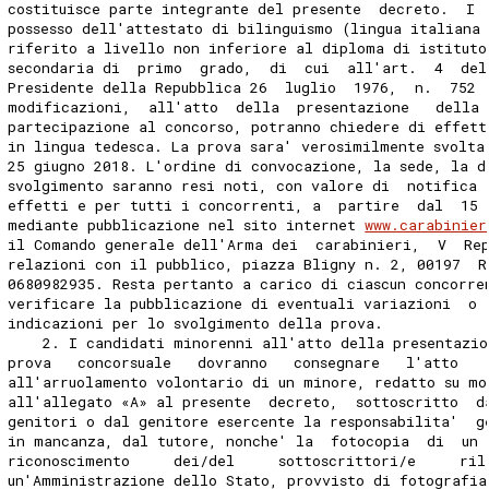
costituisce parte integrante del presente  decreto.  I 
possesso dell'attestato di bilinguismo (lingua italiana
riferito a livello non inferiore al diploma di istituto
secondaria di  primo  grado,  di  cui  all'art.  4  del
Presidente della Repubblica 26  luglio  1976,  n.  752 
modificazioni,  all'atto  della  presentazione   della
partecipazione al concorso, potranno chiedere di effett
in lingua tedesca. La prova sara' verosimilmente svolta
25 giugno 2018. L'ordine di convocazione, la sede, la d
svolgimento saranno resi noti, con valore di  notifica 
effetti e per tutti i concorrenti, a  partire  dal  15 
mediante pubblicazione nel sito internet 
www.carabinier
il Comando generale dell'Arma dei  carabinieri,  V  Re
relazioni con il pubblico, piazza Bligny n. 2, 00197  R
0680982935. Resta pertanto a carico di ciascun concorre
verificare la pubblicazione di eventuali variazioni  o 
indicazioni per lo svolgimento della prova. 
    2. I candidati minorenni all'atto della presentazi
prova   concorsuale   dovranno   consegnare   l'atto   
all'arruolamento volontario di un minore, redatto su mo
all'allegato «A» al presente  decreto,  sottoscritto  d
genitori o dal genitore esercente la responsabilita'  g
in mancanza, dal tutore, nonche' la  fotocopia  di  un 
riconoscimento     dei/del     sottoscrittori/e     ril
un'Amministrazione dello Stato, provvisto di fotografia