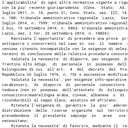
l'applicabilita' di ogni altra normativa vigente a rigu
con la piu' recente giurisprudenza  (Cons.  Stato,  Ad.
luglio 2011, n. 14, punto 51; Cons. Stato, sez. III, 14
n. 100; tribunale amministrativo regionale  Lazio,  Sez
luglio 2014, n. 7599; tribunale amministrativo regional
I bis, 19 settembre 2014, n. 9863; tribunale amministra
Lazio, sez. I ter, 26 settembre 2014, n. 10026); 
    Ravvisata l'opportunita' di prevedere una prova  pr
sottoporre i concorrenti nel caso in  cui  il  numero  
venisse ritenuto incompatibile con le esigenze di selez
termini di conclusione della relativa procedura concors
    Valutata la necessita' di disporre, per esigenze  d
Trentino Alto Adige,  di  personale  in  possesso  dell
bilinguismo di cui  all'art.  4  del  decreto  del  Pre
Repubblica 26 luglio 1976, n. 752 e successive modifica
    Valutata la necessita', per esigenze info-operative
carabinieri,  di  disporre  di  personale  conoscitore 
tedesca (non in  possesso  dell'attestato  di  bilingui
conoscitore/madrelingua araba, cinese, albanese  o  di 
riconducibili al ceppo slavo, asiatico ed africano; 
    Ritenuta l'esigenza di  garantire  la  piu'  aderen
distribuzione  delle  risorse  organiche  sul  territor
prevedendone  il  prevalente  impiego  in   aree   ove
necessitano; 
    Ritenuta la necessita' di favorire, mediante il  re