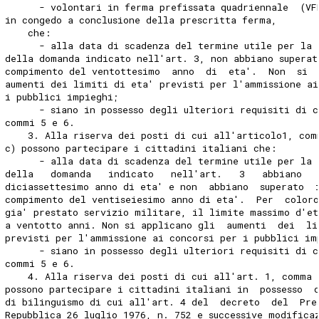
      - volontari in ferma prefissata quadriennale  (VF
in congedo a conclusione della prescritta ferma, 
    che: 
      - alla data di scadenza del termine utile per la 
della domanda indicato nell'art. 3, non abbiano superat
compimento del ventottesimo  anno  di  eta'.  Non  si 
aumenti dei limiti di eta' previsti per l'ammissione ai
i pubblici impieghi; 
      - siano in possesso degli ulteriori requisiti di c
commi 5 e 6. 
    3. Alla riserva dei posti di cui all'articolo1, com
c) possono partecipare i cittadini italiani che: 
      - alla data di scadenza del termine utile per la 
della   domanda   indicato   nell'art.   3   abbiano  
diciassettesimo anno di eta' e non  abbiano  superato  
compimento del ventiseiesimo anno di eta'.  Per  color
gia' prestato servizio militare, il limite massimo d'et
a ventotto anni. Non si applicano gli  aumenti  dei  li
previsti per l'ammissione ai concorsi per i pubblici im
      - siano in possesso degli ulteriori requisiti di c
commi 5 e 6. 
    4. Alla riserva dei posti di cui all'art. 1, comma 
possono partecipare i cittadini italiani in  possesso  
di bilinguismo di cui all'art. 4 del  decreto  del  Pre
Repubblica 26 luglio 1976, n. 752 e successive modifica