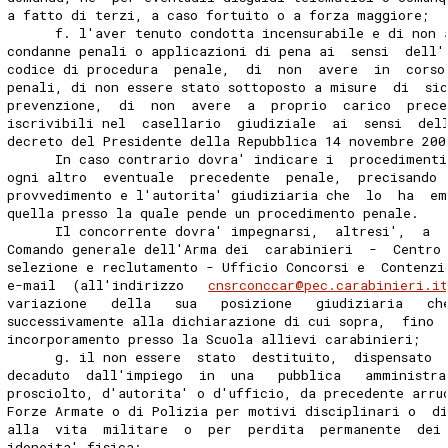
a fatto di terzi, a caso fortuito o a forza maggiore; 
      f. l'aver tenuto condotta incensurabile e di non 
condanne penali o applicazioni di pena ai  sensi  dell'
codice di procedura  penale,  di  non  avere  in  corso
penali, di non essere stato sottoposto a misure  di  si
prevenzione,  di  non  avere  a  proprio  carico  prece
iscrivibili nel  casellario  giudiziale  ai  sensi  del
decreto del Presidente della Repubblica 14 novembre 200
      In caso contrario dovra' indicare i  procedimenti
ogni altro  eventuale  precedente  penale,  precisando 
provvedimento e l'autorita' giudiziaria che  lo  ha  em
quella presso la quale pende un procedimento penale. 
      Il concorrente dovra' impegnarsi,  altresi',  a  
Comando generale dell'Arma dei  carabinieri  -  Centro
selezione e reclutamento - Ufficio Concorsi e  Contenzi
e-mail  (all'indirizzo   
cnsrconccar@pec.carabinieri.i
variazione   della   sua   posizione   giudiziaria   ch
successivamente alla dichiarazione di cui sopra,  fino 
incorporamento presso la Scuola allievi carabinieri; 
      g. il non essere  stato  destituito,  dispensato 
decaduto  dall'impiego  in  una   pubblica   amministra
prosciolto, d'autorita' o d'ufficio, da precedente arru
Forze Armate o di Polizia per motivi disciplinari o  di
alla  vita  militare  o  per  perdita  permanente  dei 
idoneita' fisica; 