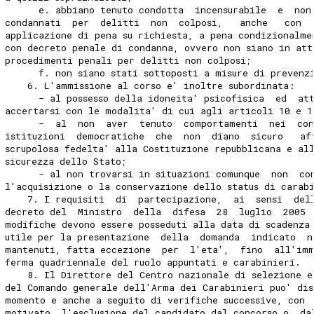
      e. abbiano tenuto condotta  incensurabile  e  non
condannati  per  delitti  non  colposi,   anche   con  
applicazione di pena su richiesta, a pena condizionalme
con decreto penale di condanna, ovvero non siano in att
procedimenti penali per delitti non colposi; 
      f. non siano stati sottoposti a misure di prevenz
    6. L'ammissione al corso e' inoltre subordinata: 
      - al possesso della idoneita' psicofisica  ed  at
accertarsi con le modalita' di cui agli articoli 10 e 1
      -  al  non  aver  tenuto  comportamenti  nei  co
istituzioni  democratiche  che  non  diano  sicuro   af
scrupolosa fedelta' alla Costituzione repubblicana e al
sicurezza dello Stato; 
      - al non trovarsi in situazioni comunque  non  co
l'acquisizione o la conservazione dello status di carab
    7. I requisiti  di  partecipazione,  ai  sensi  del
decreto del  Ministro  della  difesa  28  luglio  2005 
modifiche devono essere posseduti alla data di scadenza
utile per la presentazione  della  domanda  indicato  n
mantenuti, fatta eccezione  per  l'eta',  fino  all'imm
ferma quadriennale del ruolo appuntati e carabinieri. 
    8. Il Direttore del Centro nazionale di selezione e
del Comando generale dell'Arma dei Carabinieri puo' dis
momento e anche a seguito di verifiche successive, con 
motivato, l'esclusione del candidato dal concorso o  da