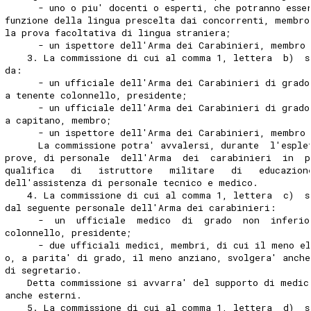
      - uno o piu' docenti o esperti, che potranno esse
funzione della lingua prescelta dai concorrenti, membro
la prova facoltativa di lingua straniera; 
      - un ispettore dell'Arma dei Carabinieri, membro 
    3. La commissione di cui al comma 1, lettera  b)  s
da: 
      - un ufficiale dell'Arma dei Carabinieri di grado
a tenente colonnello, presidente; 
      - un ufficiale dell'Arma dei Carabinieri di grado
a capitano, membro; 
      - un ispettore dell'Arma dei Carabinieri, membro 
      La commissione potra' avvalersi, durante  l'esple
prove, di personale  dell'Arma  dei  carabinieri  in  p
qualifica   di   istruttore   militare   di   educazion
dell'assistenza di personale tecnico e medico. 
    4. La commissione di cui al comma 1, lettera  c)  s
dal seguente personale dell'Arma dei carabinieri: 
      -  un  ufficiale  medico  di  grado  non  inferio
colonnello, presidente; 
      - due ufficiali medici, membri, di cui il meno e
o, a parita' di grado, il meno anziano, svolgera' anche
di segretario. 
    Detta commissione si avvarra' del supporto di medic
anche esterni. 
    5. La commissione di cui al comma 1, lettera  d)  s