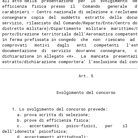
all'atto della  presentazione  per  lo  svolgimento  de
efficienza  fisica  presso  il   Comando   generale   d
carabinieri - Centro nazionale di selezione e reclutame
consegnare  copia  del  suddetto  estratto  della  docu
servizio, rilasciato dal Comando/Reparto/Ente/Centro do
distretto militare)/Dipartimento  militare  marittimo/
porto/Direzione territoriale dell'Aeronautica competent
in ferma prefissata in congedo  che  non  riescano  ad 
comprovati   motivi   dagli   enti   competenti   l'es
documentazione  di  servizio  dovranno  consegnare,   c
dichiarazione in allegato «H».  La  mancata  presentazi
estratto/dichiarazione comportera' l'esclusione dal con
                               Art. 5 
                      Svolgimento del concorso 
    1. Lo svolgimento del concorso prevede: 
      a. prova scritta di selezione; 
      b. prove di efficienza fisica; 
      c.   accertamenti   psico-fisici,   per    il    
dell'idoneita' psicofisica; 
      d. accertamenti attitudinali; 