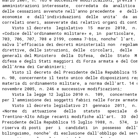
amministrazioni interessate,  corredata  da  analitica 
delle cessazioni avvenute nell'anno precedente  e  dell
economie  e  dall'individuazioni  delle  unita'  da  as
correlati oneri, asseverate dai relativi organi di cont
    Visto il decreto  legislativo  15  marzo  2010,  n.
«Codice dell'ordinamento militare» e, in  particolare,
703, 706, 707, 708 e 2199, comma 7-bis, nonche' l'art.
salva l'efficacia dei decreti ministeriali non  regolam
direttive, delle istruzioni, delle  circolari,  delle  
generali del Ministero  della  Difesa,  dello  Stato  M
difesa e degli Stati maggiori di Forza armata e del Co
dell'Arma dei Carabinieri; 
    Visto il decreto del Presidente della Repubblica 15
n. 90, concernente il testo unico delle disposizioni re
materia di ordinamento militare, a norma dell'art. 14 
novembre 2005, n. 246 e successive modificazioni; 
    Vista la legge 12 luglio 2010 n.  109,  concernente
per l'ammissione dei soggetti fabici nelle Forze armate
    Visto il decreto legislativo 21  gennaio  2011,  n.
«Norme  di  attuazione   dello   statuto   speciale   d
Trentino-Alto Adige recanti modifiche all'art.  33  de
Presidente della Repubblica 15 luglio 1988, n.  574,  i
riserva di posti  per  i  candidati  in  possesso  dell
bilinguismo, nonche' di esclusione dall'obbligo del ser