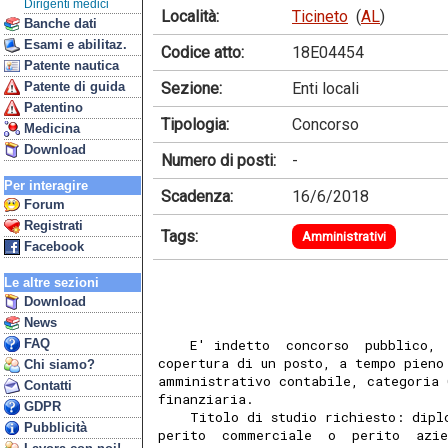
Dirigenti medici
Località:
Ticineto
(
AL
)
Banche dati
Esami e abilitaz.
Codice atto:
18E04454
Patente nautica
Sezione:
Enti locali
Patente di guida
Patentino
Tipologia:
Concorso
Medicina
Download
Numero di posti:
-
Per interagire
Scadenza:
16/6/2018
Forum
Registrati
Tags:
Amministrativi
Facebook
Le altre sezioni
Download
News
FAQ
    E' indetto  concorso  pubblico, 
copertura di un posto, a tempo pieno
Chi siamo?
amministrativo contabile, categoria 
Contatti
finanziaria. 
GDPR
    Titolo di studio richiesto: dipl
Pubblicità
perito  commerciale  o  perito  azie