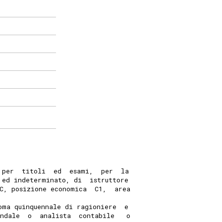
 per  titoli  ed  esami,  per  la
 ed indeterminato, di  istruttore
C, posizione economica  C1,  area
oma quinquennale di ragioniere  e
ndale  o  analista  contabile   o