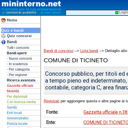
Login
Home
Quiz e bandi
Quiz concorsi
Bandi
Tutti i concorsi
Bandi di concorso
-->
Lista bandi
--> Dettaglio atto
Bandi aperti
- Nuovi concorsi
COMUNE DI TICINETO
- In scadenza
- Per categoria
Concorso pubblico, per titoli ed 
- Per regione
a tempo pieno ed indeterminato, 
Ricerca avanzata
Gazzetta ufficiale
contabile, categoria C, area finanz
Mobilità
Per diplomati
Registrati
per aggiungere questa o altre pagine ai tu
Con licenza media
Sanità
Fonte:
Gazzetta ufficiale n.3
Enti locali
Amministrativi
Ente:
COMUNE DI TICINET
Polizia locale