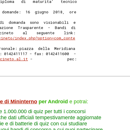
iploma   di   maturita'   tecnico
 domande:  16  giugno  2018,  ore
di  domanda  sono  visionabili  e
azione  Trasparente  -  Bandi  di
cineto    al    seguente    link:
cineto/index.php?option=com_conte
rsonale: piazza  della  Meridiana
: 0142411117 - fax: 0142411600  -
cineto.al.it
 -               pec:
le di Mininterno
per Android
e potrai:
re 1.000.000 di quiz per tutti i concorsi
che dati ufficiali tempestivamente aggiornate
e e di batterie di quiz con cui studiare
nuovi bandi di concorso a cui puoi partecipare