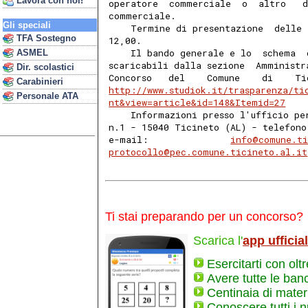
Lavora con noi!
operatore  commerciale  o  altro   d
commerciale. 
Gli speciali
    Termine di presentazione  delle 
TFA Sostegno
12,00. 
    Il bando generale e lo  schema  
ASMEL
scaricabili dalla sezione  Amministr
Dir. scolastici
Concorso   del    Comune    di    Ti
Carabinieri
http://www.studiok.it/trasparenza/ti
Personale ATA
nt&view=article&id=148&Itemid=27
    Informazioni presso l'ufficio pe
n.1 - 15040 Ticineto (AL) - telefono
e-mail:               
info@comune.ti
protocollo@pec.comune.ticineto.al.it
Ti stai preparando per un concorso?
Scarica l'
app ufficia
Esercitarti con olt
Avere tutte le ban
Centinaia di materi
Conoscere tutti i 