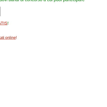
ATIS
!
ati online
!