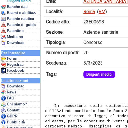
Ente:
AZIENDA SANITARIA
Dirigenti medici
Banche dati
Località:
Roma
(
RM
)
Esami e abilitaz.
Patente nautica
Codice atto:
23E00698
Patente di guida
Patentino
Sezione:
Aziende sanitarie
Medicina
Tipologia:
Concorso
Download
Numero di posti:
20
Per interagire
Forum
Scadenza:
5/3/2023
Registrati
Facebook
Tags:
Dirigenti medici
Le altre sezioni
Download
News
FAQ
Chi siamo?
    In  esecuzione  della  deliberaz
Contatti
dell'Azienda sanitaria locale Roma 2
esecutiva ai sensi di legge, e' inde
GDPR
ed esami, per la copertura di venti 
Pubblicità
dirigente medico,  disciplina  di  i