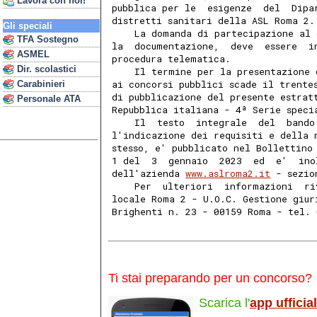
Lavora con noi!
pubblica per le  esigenze  del  Dipa
distretti sanitari della ASL Roma 2.
Gli speciali
    La domanda di partecipazione al 
TFA Sostegno
la  documentazione,  deve  essere  i
ASMEL
procedura telematica. 
Dir. scolastici
    Il termine per la presentazione 
ai concorsi pubblici scade il trente
Carabinieri
di pubblicazione del presente estrat
Personale ATA
Repubblica italiana - 4ª Serie speci
    Il  testo  integrale  del  bando
l'indicazione dei requisiti e della 
stesso, e' pubblicato nel Bollettino
1 del  3  gennaio  2023  ed  e'  ino
dell'azienda 
www.aslroma2.it
 - sezio
    Per  ulteriori  informazioni  ri
locale Roma 2 - U.O.C. Gestione giur
Brighenti n. 23 - 00159 Roma - tel. 
Ti stai preparando per un concorso?
Scarica l'
app ufficia