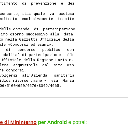
rtimento  di  prevenzione  e  dei
 
concorso, alla quale  va  acclusa
noltrata  esclusivamente  tramite
delle domande  di  partecipazione
simo giorno successivo alla  data
to nella Gazzetta Ufficiale della
ale «Concorsi ed esami». 
   di   concorso   pubblico   con
modalita' di partecipazione  allo
 Ufficiale della Regione Lazio n.
ltre  acquisibile  dal  sito  web
ne concorsi. 
volgersi  all'Azienda   sanitaria
idica risorse umane -  via  Maria
06/51004650/4676/8049/4665. 
le di Mininterno
per Android
e potrai: