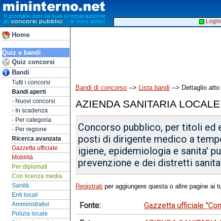
Login
Home
Quiz e bandi
Quiz concorsi
Bandi
Tutti i concorsi
Bandi di concorso
-->
Lista bandi
--> Dettaglio atto
Bandi aperti
- Nuovi concorsi
AZIENDA SANITARIA LOCALE
- In scadenza
- Per categoria
Concorso pubblico, per titoli ed 
- Per regione
posti di dirigente medico a tempo
Ricerca avanzata
Gazzetta ufficiale
igiene, epidemiologia e sanita' pu
Mobilità
prevenzione e dei distretti sanitar
Per diplomati
Con licenza media
Sanità
Registrati
per aggiungere questa o altre pagine ai tu
Enti locali
Fonte:
Gazzetta ufficiale "Co
Amministrativi
Polizia locale