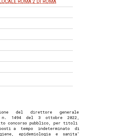
 LOCALE ROMA 2 DI ROMA
ione   del   direttore   generale
 n.  1494  del  3  ottobre  2022,
tto concorso pubblico, per titoli
posti a  tempo  indeterminato  di
giene,  epidemiologia  e  sanita'