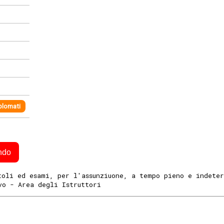
plomati
ndo
toli ed esami, per l'assunziuone, a tempo pieno e indete
vo - Area degli Istruttori