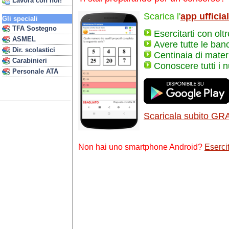
Lavora con noi!
Scarica l'
app ufficia
Gli speciali
TFA Sostegno
Esercitarti con olt
ASMEL
Avere tutte le ban
Dir. scolastici
Centinaia di materi
Carabinieri
Conoscere tutti i 
Personale ATA
Scaricala subito GR
Non hai uno smartphone Android?
Esercit