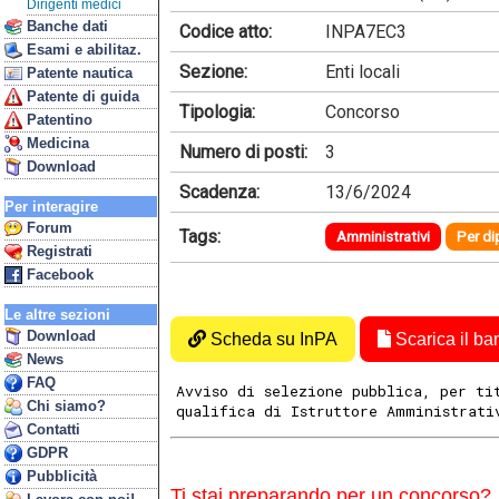
Dirigenti medici
Banche dati
Codice atto:
INPA7EC3
Esami e abilitaz.
Sezione:
Enti locali
Patente nautica
Patente di guida
Tipologia:
Concorso
Patentino
Medicina
Numero di posti:
3
Download
Scadenza:
13/6/2024
Per interagire
Forum
Tags:
Amministrativi
Per di
Registrati
Facebook
Le altre sezioni
Download
Scheda su InPA
Scarica il ba
News
FAQ
Avviso di selezione pubblica, per ti
Chi siamo?
qualifica di Istruttore Amministrati
Contatti
GDPR
Pubblicità
Ti stai preparando per un concorso?