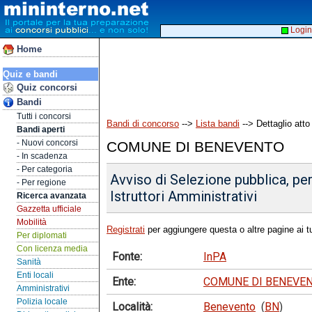
Login
Home
Quiz e bandi
Quiz concorsi
Bandi
Tutti i concorsi
Bandi di concorso
-->
Lista bandi
--> Dettaglio atto
Bandi aperti
- Nuovi concorsi
COMUNE DI BENEVENTO
- In scadenza
- Per categoria
Avviso di Selezione pubblica, per
- Per regione
Istruttori Amministrativi
Ricerca avanzata
Gazzetta ufficiale
Mobilità
Registrati
per aggiungere questa o altre pagine ai tu
Per diplomati
Con licenza media
Fonte:
InPA
Sanità
Enti locali
Ente:
COMUNE DI BENEVE
Amministrativi
Polizia locale
Località:
Benevento
(
BN
)