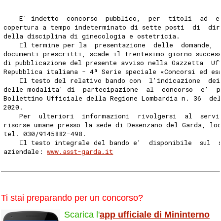
    E' indetto  concorso  pubblico,  per  titoli  ad  e
copertura a tempo indeterminato di sette posti  di  dir
della disciplina di ginecologia e ostetricia. 
    Il termine per la  presentazione  delle  domande, 
documenti prescritti, scade il trentesimo giorno succes
di pubblicazione del presente avviso nella Gazzetta  Uf
Repubblica italiana - 4ª Serie speciale «Concorsi ed es
    Il testo del relativo bando con  l'indicazione  dei
delle modalita' di  partecipazione  al  concorso  e'  p
Bollettino Ufficiale della Regione Lombardia n. 36  de
2020. 
    Per  ulteriori  informazioni  rivolgersi  al  servi
risorse umane presso la sede di Desenzano del Garda, lo
tel. 030/9145882-498. 
    Il testo integrale del bando e'  disponibile  sul  
aziendale: 
www.asst-garda.it
Ti stai preparando per un concorso?
Scarica l'
app ufficiale di Mininterno