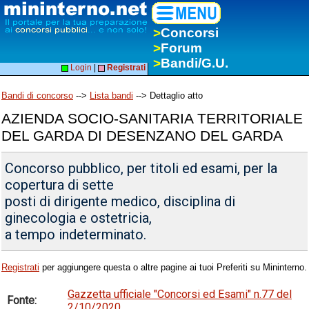
>
Concorsi
>
Forum
>
Bandi/G.U.
Login
|
Registrati
Bandi di concorso
-->
Lista bandi
--> Dettaglio atto
AZIENDA SOCIO-SANITARIA TERRITORIALE
DEL GARDA DI DESENZANO DEL GARDA
Concorso pubblico, per titoli ed esami, per la
copertura di sette
posti di dirigente medico, disciplina di
ginecologia e ostetricia,
a tempo indeterminato.
Registrati
per aggiungere questa o altre pagine ai tuoi Preferiti su Mininterno.
Gazzetta ufficiale "Concorsi ed Esami" n.77 del
Fonte:
2/10/2020