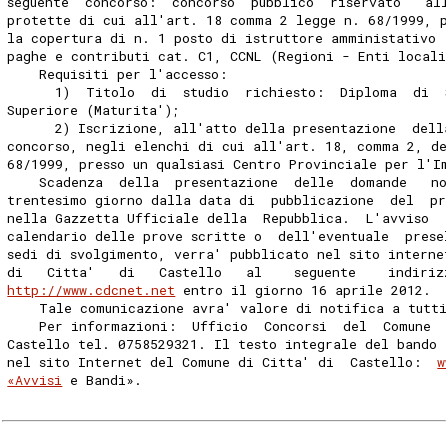
seguente  concorso:  concorso  pubblico  riservato   al
protette di cui all'art. 18 comma 2 legge n. 68/1999, 
la copertura di n. 1 posto di istruttore amministativo 
paghe e contributi cat. C1, CCNL (Regioni - Enti locali
    Requisiti per l'accesso: 
      1)  Titolo  di  studio  richiesto:  Diploma  di  
Superiore (Maturita'); 
      2) Iscrizione, all'atto della presentazione  dell
concorso, negli elenchi di cui all'art. 18, comma 2, de
68/1999, presso un qualsiasi Centro Provinciale per l'I
    Scadenza  della  presentazione  delle  domande   no
trentesimo giorno dalla data di  pubblicazione  del  pr
nella Gazzetta Ufficiale della  Repubblica.  L'avviso  
calendario delle prove scritte o  dell'eventuale  prese
sedi di svolgimento, verra' pubblicato nel sito interne
di   Citta'   di   Castello   al    seguente    indiriz
http://www.cdcnet.net
 entro il giorno 16 aprile 2012. 
    Tale comunicazione avra' valore di notifica a tutti
    Per informazioni:  Ufficio  Concorsi  del  Comune  
Castello tel. 0758529321. Il testo integrale del bando 
nel sito Internet del Comune di Citta' di  Castello:  
w
«Avvisi
 e Bandi». 