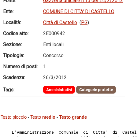
Fonte:
Gazzetta ufficiale n.15 del 24/2/2012
Ente:
COMUNE DI CITTA' DI CASTELLO
Località:
Città di Castello
(
PG
)
Codice atto:
2E000942
Sezione:
Enti locali
Tipologia:
Concorso
Numero di posti:
1
Scadenza:
26/3/2012
Tags:
Amministrativi
Categorie protette
Testo piccolo
Testo
medio
Testo grande
-
-
    L'Amministrazione  Comunale  di  Citta'  di  Castel