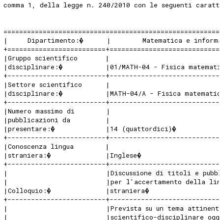
comma 1, della legge n. 240/2010 con le seguenti caratt
=======================================================
|     Dipartimento:�      |        Matematica e inform
+=========================+============================
|Gruppo scientifico       |                           
|disciplinare:�           |01/MATH-04 - Fisica matemat
+-------------------------+----------------------------
|Settore scientifico      |                           
|disciplinare:�           |MATH-04/A - Fisica matemati
+-------------------------+----------------------------
|Numero massimo di        |                           
|pubblicazioni da         |                           
|presentare:�             |14 (quattordici)�           
+-------------------------+----------------------------
|Conoscenza lingua        |                           
|straniera:�              |Inglese�                   
+-------------------------+----------------------------
|                         |Discussione di titoli e pubb
|                         |per l'accertamento della li
|Colloquio:�              |straniera�                 
+-------------------------+----------------------------
|                         |Prevista su un tema attinent
|                         |scientifico-disciplinare og