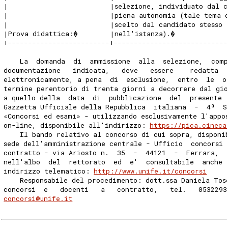
|                         |selezione, individuato dal 
|                         |piena autonomia (tale tema 
|                         |scelto dal candidato stesso 
|Prova didattica:�        |nell'istanza).�            
+-------------------------+----------------------------
    La  domanda  di  ammissione  alla  selezione,  comp
documentazione   indicata,   deve   essere    redatta  
elettronicamente, a pena  di  esclusione,  entro  le  o
termine perentorio di trenta giorni a decorrere dal gio
a quello della  data  di  pubblicazione  del  presente 
Gazzetta Ufficiale della Repubblica  italiana  -  4ª  S
«Concorsi ed esami» - utilizzando esclusivamente l'appo
on-line, disponibile all'indirizzo: 
https://pica.cineca
    Il bando relativo al concorso di cui sopra, disponi
sede dell'amministrazione centrale - Ufficio  concorsi 
contratto - via Ariosto n.  35  -  44121  -  Ferrara,  
nell'albo  del  rettorato  ed  e'  consultabile  anche 
indirizzo telematico: 
http://www.unife.it/concorsi
    Responsabile del procedimento: dott.ssa Daniela Tos
concorsi  e   docenti   a   contratto,   tel.   0532293
concorsi@unife.it